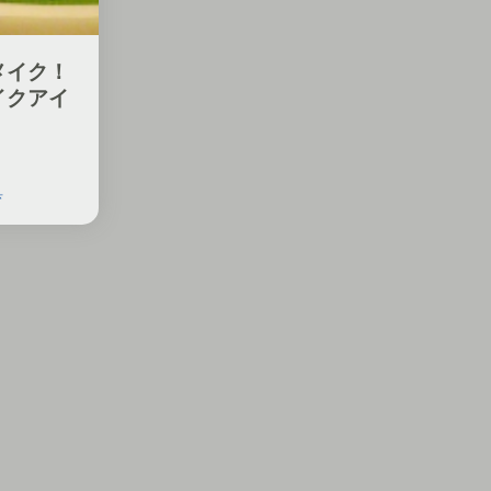
メイク！
イクアイ
具