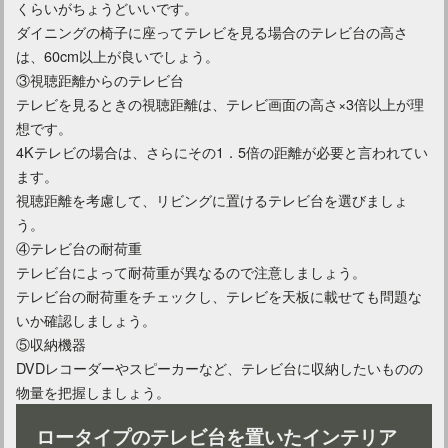
くらいがちょうどいいです。
ダイニングの椅子に座ってテレビを見る場合のテレビ台の高さ
は、60cm以上が良いでしょう。
③視聴距離からのテレビ台
テレビを見るときの視聴距離は、テレビ画面の高さ×3倍以上が理
想です。
4Kテレビの場合は、さらにその1．5倍の距離が必要と言われてい
ます。
視聴距離を考慮して、リビングに置けるテレビ台を選びましょ
う。
④テレビ台の耐荷重
テレビ台によって耐荷重が異なるので注意しましょう。
テレビ台の耐荷重をチェックし、テレビを天板に載せても問題な
いか確認しましょう。
⑤収納機器
DVDレコーダーやスピーカーなど、テレビ台に収納したいものの
物量を把握しましょう。
ロータイプのテレビ台を置いたインテリア