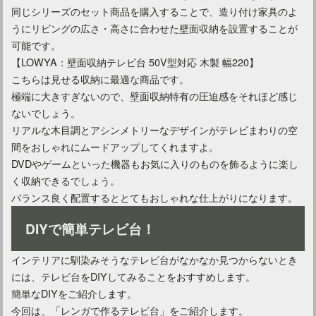
同じシリーズのセット商品を購入することで、造り付け家具のよ
うにリビングの広さ・高さに合わせた壁面収納を設置することが
可能です。
【LOWYA：壁面収納テレビ台 50V型対応 木製 幅220】
こちらは見せる収納に最適な商品です。
極端に大きすぎないので、壁面収納特有の圧迫感をそれほど感じ
ないでしょう。
リアルな木目調とアシンメトリーなデザインがテレビまわりの空
間をおしゃれにムードアップしてくれますよ。
DVDやゲームといった機器もお気に入りのものを飾るように楽し
く収納できるでしょう。
バランス良く配置するととてもおしゃれな仕上がりになります。
DIYで簡単テレビ台！
インテリアに馴染みそうなテレビ台がなかなか見つからないとき
には、テレビ台をDIYしてみることをおすすめします。
簡単なDIYをご紹介します。
今回は、「レンガで作るテレビ台」をご紹介します。