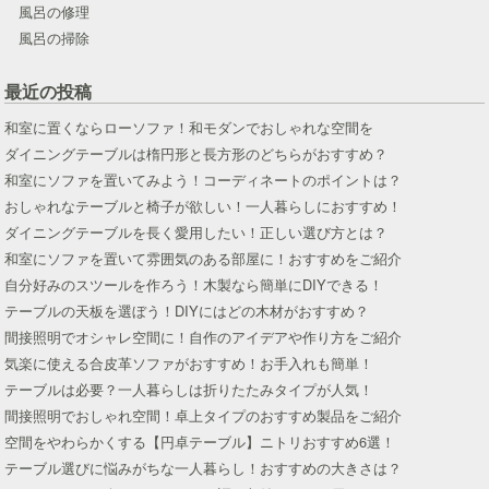
風呂の修理
風呂の掃除
最近の投稿
和室に置くならローソファ！和モダンでおしゃれな空間を
ダイニングテーブルは楕円形と長方形のどちらがおすすめ？
和室にソファを置いてみよう！コーディネートのポイントは？
おしゃれなテーブルと椅子が欲しい！一人暮らしにおすすめ！
ダイニングテーブルを長く愛用したい！正しい選び方とは？
和室にソファを置いて雰囲気のある部屋に！おすすめをご紹介
自分好みのスツールを作ろう！木製なら簡単にDIYできる！
テーブルの天板を選ぼう！DIYにはどの木材がおすすめ？
間接照明でオシャレ空間に！自作のアイデアや作り方をご紹介
気楽に使える合皮革ソファがおすすめ！お手入れも簡単！
テーブルは必要？一人暮らしは折りたたみタイプが人気！
間接照明でおしゃれ空間！卓上タイプのおすすめ製品をご紹介
空間をやわらかくする【円卓テーブル】ニトリおすすめ6選！
テーブル選びに悩みがちな一人暮らし！おすすめの大きさは？