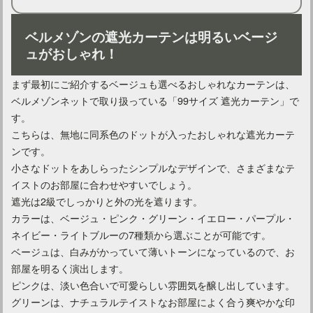
ベルメゾンの遮光カーテンは明るいベージ
ュがおしゃれ！
まず最初にご紹介するベージュも選べるおしゃれなカーテンは、
ベルメゾンネットで取り扱っている「99サイズ 遮光カーテン」で
す。
こちらは、無地に同系色のドットが入ったおしゃれな遮光カーテ
ンです。
小さなドットをあしらったシンプルなデザインで、さまざまなテ
イストのお部屋に合わせやすいでしょう。
カーテンを北欧モダンにしてみたい！人気のデザインとは？
遮光は2級でしっかりと外の光を遮ります。
カラーは、ベージュ・ピンク・グリーン・イエロー・パープル・
ネイビー・ライトブルーの7種類から選ぶことが可能です。
ベージュは、白みがかっていて薄いトーンになっているので、お
部屋を明るく演出します。
ピンクは、淡い色合いで可愛らしい雰囲気を醸し出しています。
グリーンは、ナチュラルテイストなお部屋によく合う爽やかな印