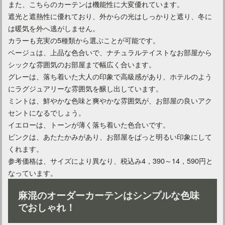
また、こちらのカーテンは機能性に大変優れています。
遮光と遮熱性に優れており、外からの光はしっかりと遮り、冬に
は暖気を外へ逃がしません。
カラーも充実の5種類から選ぶことが可能です。
ベージュは、上品な色合いで、ナチュラルテイストなお部屋から
シックな雰囲気のお部屋まで幅広く合います。
グレーは、落ち着いた大人の印象で高級感があり、ホテルのよう
にラグジュアリーな雰囲気を醸し出しています。
ミントは、鮮やかな色味と爽やかな雰囲気が、お部屋の良いアク
セントになるでしょう。
カーテンをおしゃれに！選び方と安いおすすめのカーテン8選
イエローは、トーンが薄く落ち着いた色合いです。
ピンクは、あたたかみがあり、お部屋をぱっと明るい印象にして
くれます。
参考価格は、サイズにより異なり、税込み4，390～14，590円と
なっています。
麻混のオーダーカーテンはシンプルな色味
でおしゃれ！