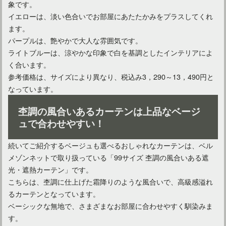
象です。
イエローは、淡い色合いでお部屋にあたたかみをプラスしてくれ
ます。
パープルは、艶やかで大人な雰囲気です。
ライトブルーは、涼やかな印象で白を基調としたインテリアによ
リネンカーテンのメリット・デメリットは？おすすめも紹介！
く合います。
参考価格は、サイズにより異なり、税込み3，290～13，490円と
なっています。
杢調の風合いあるカーテンは上品なベージ
ュで合わせやすい！
続いてご紹介するベージュも選べるおしゃれなカーテンは、ベル
メゾンネットで取り扱っている「99サイズ 杢調の風合いある遮
光・遮熱カーテン」です。
こちらは、杢調に仕上げた霜降りのような風合いで、高級感溢れ
るカーテンとなっています。
ポイントを押さえたカーテンの選び方！おしゃれ部屋のコツ
ベーシックな無地で、さまざまなお部屋に合わせやすく馴染みま
す。