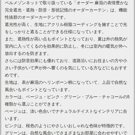
ベルメゾンネットで取り扱っている「オーダー 麻混の表情豊かな
完全遮光・遮熱・防音・形状記憶のオーダーカーテン」は、機能
性抜群のオーダーカーテンです。
カーテンを選ぼう！おしゃれな北欧風家具に合わせた選び方
遮光性が高く、生地にアクリル樹脂コーディングを施すことで光
をしっかりと遮ることができる仕様になっています。
また、遮熱性が高い点もポイントとなっており、夏は外の熱気が
室内に入ってくるのを効果的に防止し、冬には室内の暖気が外へ
放出するのを防ぎます。
さらには防音効果にも優れており、道路沿いにお住まいの方や小
さい子供がいて声が外へ響くのを気にしている方などにもおすす
めです。
生地は、表が麻混のヘリンボーン柄になっていて、上品で自然な
風合いもポイントとなっています。
カラーは、ベージュ・ピンク・グリーン・ブルー・チャコールの5
種類から選ぶことができます。
カーテンでおしゃれにしよう！素敵なモダンインテリア作り
ベージュは、淡い色合いでナチュラルテイストなインテリアに合
います。
ピンクは、桜色のようにやさしいおしゃれな色味が特徴的です。
カーテンをもっとおしゃれに！メンズにおすすめのカーテン
グリーンは、自然な風合いでさまざまなお部屋に合わせやすいで