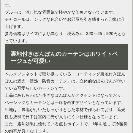
す。
ブルーは、涼し気な雰囲気で軽やかな印象となっています。
カーテンを替えたい人へ！おしゃれなニトリのカーテン紹介
チャコールは、シックな色合いでお部屋を引き締まった印象に仕
上げます。
参考価格はサイズにより異なり、税込み4，320～25，920円とな
カーテン選びのポイントは？部屋別におすすめの色をご紹介！
っています。
裏地付きぽんぽんのカーテンはホワイトベ
ージュが可愛い
カーテンをおしゃれにしよう！遮光の特徴とおすすめ商品紹介
ベルメゾンネットで取り扱っている「コーティング裏地付きぽん
ぽんの遮光・遮熱・防音カーテン」は、立体的なぽんぽんが付い
ている可愛らしいカーテンです。
上品にあしらわれた小さなぽんぽんがアクセントになっており、
ベーシックなカーテンとは一線を画すデザインとなっています。
生地は、裏地が付いたしっかりとした素材で作られており、遮光
性も抜群で日中は室内に光が入りにくい仕様となっています。
また、遮熱効果に優れている点もポイントで、1年を通して冷暖房
の効率が良くなります。