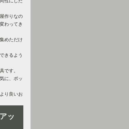
向性にした
屋作りなの
変わってき
集めただけ
できるよう
具です。
気に、ポッ
より良いお
アッ