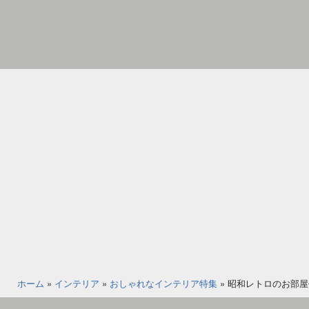
コ
ン
テ
ン
家
ツ
具
へ
イ
ス
ン
キ
テ
ッ
リ
プ
ア
の
図
書
館
ホーム
»
インテリア
»
おしゃれなインテリア特集
»
昭和レトロのお部屋