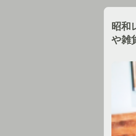
昭和
や雑