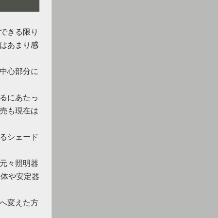
、できる限り
はあまり感
中心部分に
るにあたっ
売も現在は
えるシェード
、元々照明器
自体や安定器
へ変えた方