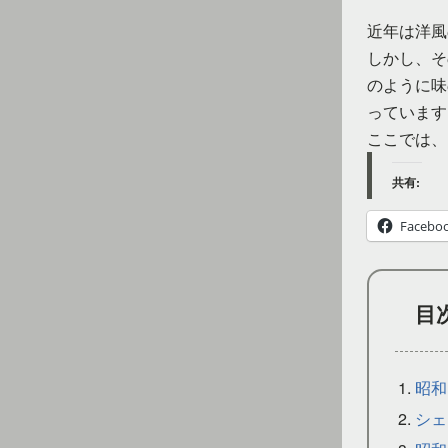
近年は洋風
しかし、そ
のように味
っています
ここでは、
共有:
Facebo
目
昭和
シェ