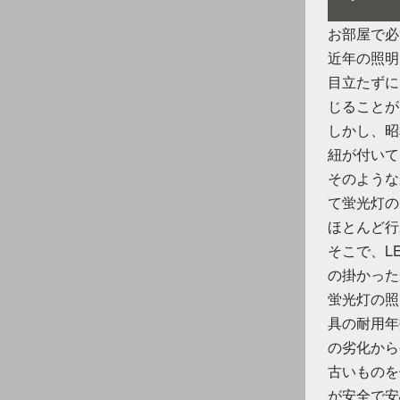
お部屋で必
近年の照明
目立たずに
じることが
しかし、昭
紐が付いて
そのような
て蛍光灯の
ほとんど行
そこで、L
の掛かった
蛍光灯の照
具の耐用年
の劣化から
古いものを
が安全で安