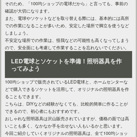
そのため、「100均ショップの電球だから」と言っても、事前の
確認が大切になります。
また、電球やソケットなどを取り替える際には、基本的には高所
おしゃれな部屋は間接照明を上手に配置！そのコツとは？
での作業になることが多いため、安定した場所で脚立を使うなど
しましょう。
不安定な場所での作業は、怪我などの可能性も高くなってしまう
和室は間接照明と天井照明でおしゃれな空間にできる！
ので、安全面にも考慮して作業することを忘れないでください。
LED電球とソケットを準備！照明器具を作
ってみよう
玄関は家の顔！間接照明でおしゃれな雰囲気を演出してみよう
100均ショップで販売されているLED電球と、ホームセンターな
どで購入できるソケットを活用して、オリジナルの照明器具を作
リビングを優しく照らす間接照明！LED対応はメリットが多い
ることもできます。
こちらは、DIYなどの経験がなくても、比較的簡単に作ることが
できるので、初心者にもおすすめです。
リビング照明は「ダウンライト」でおしゃれな空間づくりに！
おしゃれな照明器具は沢山販売されていますが、価格の面では高
いことも多く、なかなか手を出せない人もいるかと思います。
今回ご紹介していくオリジナルの照明器具は、全て100均ショッ