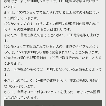
間接照明でインテリアをおしゃれに彩る！種類や選び方は？
最近では、多くの100均ショップで、LED電球やが取り扱われて
います。
まずは、100均ショップで販売されているLED電球の種類につい
てご紹介していきます。
100均ショップでは、非常に多くの種類のLED電球が販売されて
おり、その数を網羅しきることは難しいです。
そのため、普段ご家庭で使うことの多い、LED電球を取り上げま
す。
100均ショップで販売されているものの、電球のタイプなどによ
っては、150円や300円の価格に設定されていることがあります。
40w相当の昼白色LED電球は、100円で取り扱われていることも多
くあります。
玄関をダウンライトでお洒落に演出！LEDタイプがおすすめ
また、60w相当のものでは、150円となっている店舗もあるようで
す。
小さいものでは、0．5w相当の電球もあり、非常に幅広い種類が
取り扱われています。
さらに、今回はコード付きのソケットを使った、オリジナル照明
もご紹介していきます。