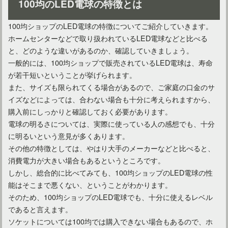
100均のLED電球の特徴とは
100均ショップのLED電球の特徴についてご紹介していきます。
ホームセンターなどで取り扱われているLED電球などと比べる
と、どのような違いがあるのか、確認していきましょう。
屋外で使用する間接照明の選び方！LEDの人気商品もご紹介
一般的には、100均ショップで販売されているLED電球は、寿命
が若干短いということが挙げられます。
また、サイズも限られてくる場合があるので、ご家庭の口金のサ
イズなどによっては、合わない場合も十分に考えられますから、
購入前にしっかりと確認しておく必要があります。
電球の明るさについては、実際に使っている人の感想でも、十分
に明るいという意見が多くあります。
その他の特徴としては、やはり大手のメーカーなどと比べると、
消費電力が大きい場合もあるというところです。
しかし、総合的に比べてみても、100均ショップのLED電球の性
能はそこまで悪くない、ということがわかります。
そのため、100均ショップのLED電球でも、十分に使えるレベル
間接照明のライティング効果！LED使用のおしゃれな部屋作り
であると言えます。
ソケットについては100均では購入できない場合もあるので、ホ