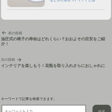
投
前の投稿
稿
油圧式の椅子の寿命はどれくらい？おおよその目安をご紹
介！
ナ
ビ
ゲ
次の投稿
ー
インテリアを楽しもう！花瓶を取り入れさらにおしゃれに
シ
ョ
ン
キーワードで記事を検索できます。