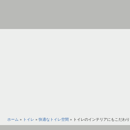
コ
ン
テ
ン
家
ツ
具
へ
イ
ス
ン
キ
テ
ッ
リ
プ
ア
の
図
書
館
ホーム
»
トイレ
»
快適なトイレ空間
»
トイレのインテリアにもこだわり