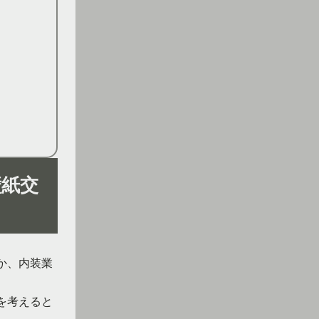
壁紙交
か、内装業
を考えると