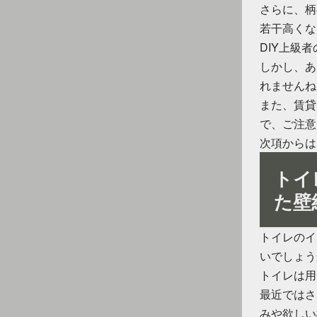
さらに、柄
若干高くな
DIY上級
しかし、あ
れませんね
また、賃貸
で、ご注意
次項からは
トイ
た壁
トイレのイ
いでしょう
トイレは用
最近ではさ
みや欲しい