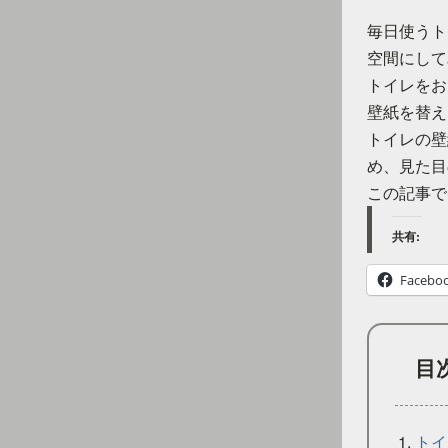
毎日使うト
空間にして
トイレをお
壁紙を替え
トイレの壁
め、見た目
この記事で
共有:
Facebo
目
トイ