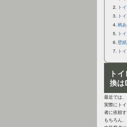
トイ
トイ
柄あ
トイ
壁紙
トイ
トイ
換は
最近では、
実際にトイ
者に依頼す
もちろん、