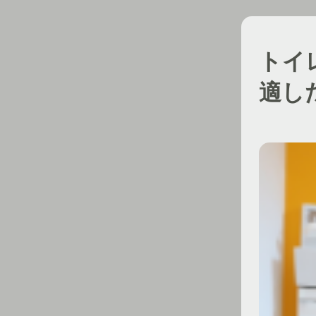
トイ
適し