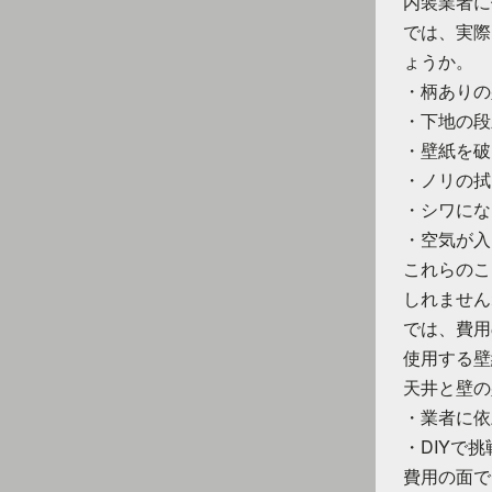
内装業者に
では、実際
ょうか。
・柄ありの
・下地の段
・壁紙を破
・ノリの拭
・シワにな
・空気が入
これらのこ
しれません
では、費用
使用する壁
天井と壁の
・業者に依
・DIYで
費用の面で