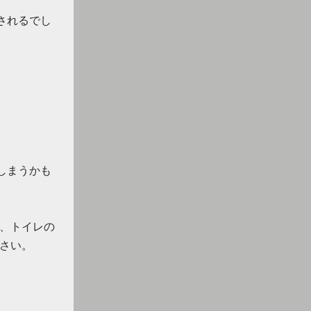
されるでし
しまうかも
、トイレの
さい。