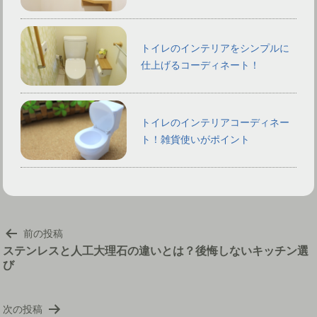
トイレのインテリアをシンプルに
仕上げるコーディネート！
トイレのインテリアコーディネー
ト！雑貨使いがポイント
投
前の投稿
稿
ステンレスと人工大理石の違いとは？後悔しないキッチン選
び
ナ
ビ
ゲ
次の投稿
ー