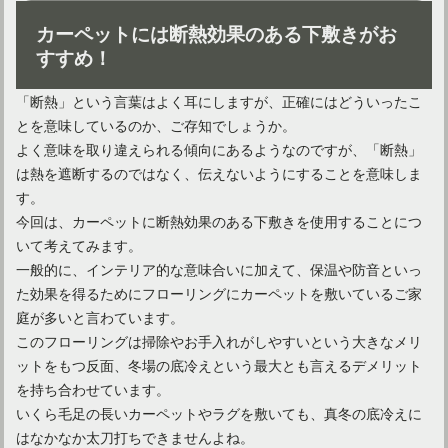
プロの手でカーペットが美しく！クリーニング代の相場は？
カーペットには断熱効果のある下敷きがお
すすめ！
「断熱」という言葉はよく耳にしますが、正確にはどういったこ
とを意味しているのか、ご存知でしょうか。
よく意味を取り違えられる傾向にあるようなのですが、「断熱」
は熱を遮断するのではなく、伝えないようにすることを意味しま
す。
今回は、カーペットに断熱効果のある下敷きを使用することにつ
いて考えてみます。
一般的に、インテリア的な意味合いに加えて、保温や防音といっ
カーペット掃除はクリーナーを活用する！スチームの効果は？
た効果を得るためにフローリングにカーペットを敷いているご家
庭が多いと言わています。
このフローリングは掃除やお手入れがしやすいという大きなメリ
ットをもつ反面、冬場の底冷えという最大とも言えるデメリット
を持ち合わせています。
いくら毛足の長いカーペットやラグを敷いても、真冬の底冷えに
はなかなか太刀打ちできませんよね。