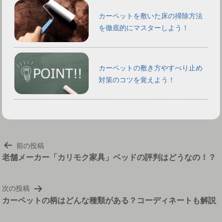
カーペットを敷いた床の掃除方法
を徹底的にマスターしよう！
カーペットの敷き方やすべり止め
対策のコツを覚えよう！
投
前の投稿
稿
老舗メーカー「カリモク家具」ベッドの評判はどうなの！？
ナ
ビ
次の投稿
ゲ
カーペットの柄はどんな種類がある？コーディネートも解説
ー
シ