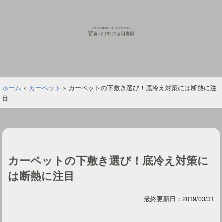
コ
ン
テ
ン
ツ
家
へ
具
ス
イ
ホーム
»
カーペット
»
カーペットの下敷き選び！底冷え対策には断熱に注
キ
ン
目
ッ
テ
プ
リ
ア
の
図
カーペットの下敷き選び！底冷え対策に
書
館
は断熱に注目
最終更新日：2019/03/31