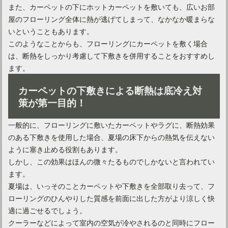
また、カーペットの下にホットカーペットを敷いても、広いお部
屋のフローリング全体に熱が逃げてしまって、なかなか暖まらな
いということもあります。
このようなことからも、フローリングにカーペットを敷く場合
は、断熱をしっかり考慮して下敷きを併用することをおすすめし
狭い部屋でも広く見えるようなカーペットの選び方・敷き方
ます。
カーペットの下敷きによる断熱は底冷え対
策が第一目的！
一般的に、フローリングに敷いたカーペットやラグに、断熱効果
のある下敷きを使用した場合、夏場の床下からの熱気を伝えない
ように塞き止める役割もあります。
しかし、この効果はほんの微々たるものでしかないと言われてい
ます。
夏場は、いっそのことカーペットや下敷きを全部取り去って、フ
ローリングのひんやりした質感を前面に出した方がより涼しく快
やってみよう！カーペットの滑り止め！意外な物で代用可能
適に過ごせるでしょう。
クーラーなどによって室内の空気が冷やされるのと同時にフロー