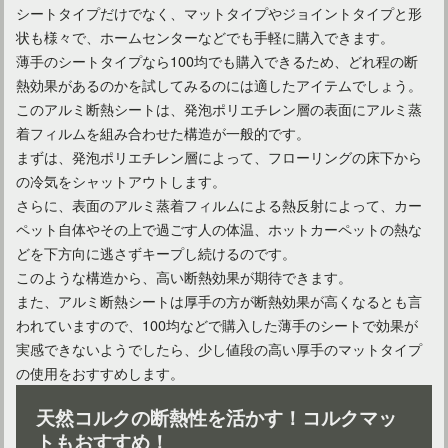
シートタイプだけでなく、マットタイプやジョイントタイプと形
状も様々で、ホームセンターなどでも手軽に購入できます。
薄手のシートタイプなら100均でも購入できるため、どれ程の断
カーペットのダニ退治は洗濯だけでは不十分？様々な退治方法
熱効果があるのかを試してみるのには適したアイテムでしょう。
このアルミ断熱シートは、発泡ポリエチレン層の表面にアルミ蒸
着フィルムを組み合わせた構造が一般的です。
イギリスはカーペットを多用するお国柄！上手な掃除方法は？
まずは、発泡ポリエチレン層によって、フローリングの床下から
の冷気をシャットアウトします。
さらに、表面のアルミ蒸着フィルムによる熱反射によって、カー
フローリングにはカーペットを敷こう！夏場は素材や色に注目
ペット自体やその上で過ごす人の体温、ホットカーペットの熱な
どを下方向に逃さずキープし続けるのです。
このような構造から、高い断熱効果が期待できます。
また、アルミ断熱シートは厚手の方が断熱効果が高くなるとも言
失敗しないカーペットの洗浄機選び！家庭用おすすめ機種は？
われていますので、100均などで購入した薄手のシートで効果が
実感できないようでしたら、少し値段の高い厚手のマットタイプ
の使用をおすすめします。
カーペットの値段相場をチェック！基本知識も学んでおこう！
天然コルクの断熱性を活かす！コルクマッ
トもおすすめ！