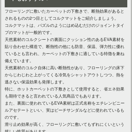
カーペットの汚れスイトル！掃除機用水洗いクリーナーヘッド
フローリングに敷いたカーペットの下敷きで、断熱効果があると
されるものの2つ目としてコルクマットをご紹介しましょう。
コルクマットは、パズルのようにはめ込むだけのジョイントタイ
プのマットが一般的です。
天然素材のコルクシートの裏面にクッション性のあるEVA素材を
貼り合わせた構造で、断熱性の他にも防音、保温、弾力性に優れ
ているとも言われ、カーペットの下敷きに適している特徴を兼ね
備えています。
天然素材のコルク自体に高い断熱性があり、フローリングの床下
からじわじわと上がってくる冷気をシャットアウトしつつ、熱を
逃さない保温効果も発揮します。
特に、ホットカーペットの下敷きとして使用すると、省エネ効果
も期待できると言われている人気商品でもあります。
また、裏面に使われているEVA素材は正式名称をエチレンビニー
ルアセテートといい、実はビーチサンダルなどに使われているも
のです。
滑り止め効果が高く、フローリングに敷いてもずれにくいという
嬉しい性質があります。