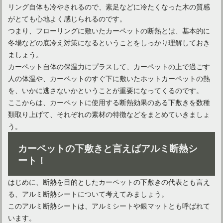
リング自体も冷やされるので、素足などに冷たくなった木の質感
がとても心地よく感じられるのです。
つまり、フローリングに敷いたカーペットの断熱とは、基本的に
冬場などの底冷え対策になるということをしっかり理解しておき
ましょう。
カーペット自体の保温力にプラスして、カーペットの上で過ごす
人の体温や、カーペットのすぐ下に敷いたホットカーペットの熱
を、いかに逃さないかということが重要になってくるのです。
ここからは、カーペットに使用する断熱効果のある下敷きを数種
類取り上げて、それぞれの素材の特徴などをまとめていきましょ
カーペットは意外と汚れている！手洗いと洗濯機の洗い方
う。
カーペットの下敷きと言えばアルミ断熱シ
ート！
はじめに、断熱を目的としたカーペットの下敷きの代表とも言え
る、アルミ断熱シートについて考えてみましょう。
このアルミ断熱シートは、アルミシートや銀マットとも呼ばれて
います。