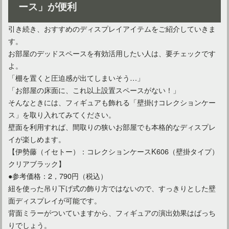
ース」が便利
引き続き、おすすめのディスプレイアイテムをご紹介していきま
マンションの「玄関ポーチ」にインテリアを置いても大丈夫？
す。
お部屋のデッドスペースを有効活用したい人は、要チェックです
よ。
「棚を置くと圧迫感が出てしまいそう…」
「お部屋の床面に、これ以上設置スペースがない！」
そんなときには、フィギュアも飾れる「壁掛けコレクションケー
ス」を取り入れてみてください。
壁面を利用すれば、間取りの狭いお部屋でも本格的なディスプレ
イが楽しめます。
【伊勢藤（イセトー）：コレクションケースK606（壁掛タイプ）
クリアブラック】
●参考価格：2，790円（税込）
インテリア雑貨はプチプラで欲しい！便利な通販を活用しよう
紐を使った吊り下げ式の飾り方ではないので、すっきりとした壁
面ディスプレイが可能です。
背面ミラーがついていますから、フィギュアの演出効果はばっち
インテリアは実例を参考に！リビングのコーディネートとは？
りでしょう。