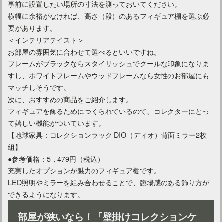
事前に設置したい場所の寸法を測っておいてください。
横幅に余裕がなければ、高さ（段）のあるフィギュア棚を選ぶ必
要があります。
＜インテリアテイスト＞
お部屋の雰囲気に合わせて選べるといいですね。
フレームがブラックならスタイリッシュでクールな印象になりま
すし、ホワイトフレームやウッドフレームなら女性のお部屋にも
マッチしそうです。
次に、おすすめの商品をご紹介します。
フィギュアを飾るためにつくられているので、コレクターにとっ
カントリー調のインテリアを作りたいならブログを参考に！
て嬉しい機能がついています。
【地球家具：コレクションラック DIO（ディオ）背面ミラー2枚
組】
●参考価格：5，479円（税込）
充実したオプションが魅力のフィギュア棚です。
LED照明やミラーを組み合わせることで、臨場感のある飾り方が
できるようになります。
部屋が狭いなら！「壁掛けコレクションケ