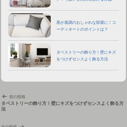
黒が基調のおしゃれな部屋に！コ
ーディネートのポイントは？
タペストリーの飾り方！壁にキズ
をつけずセンスよく飾る方法
投
前の投稿
稿
タペストリーの飾り方！壁にキズをつけずセンスよく飾る方
法
ナ
ビ
ゲ
次の投稿