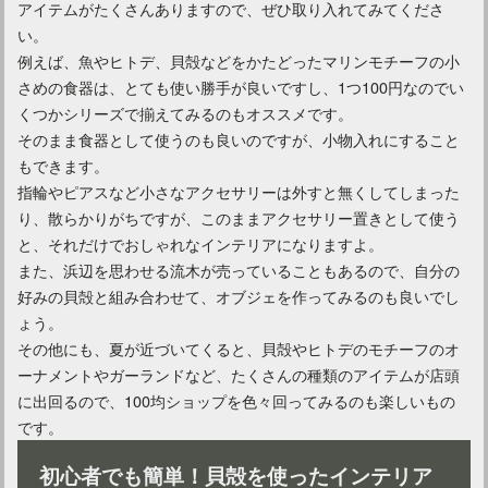
アイテムがたくさんありますので、ぜひ取り入れてみてくださ
い。
例えば、魚やヒトデ、貝殻などをかたどったマリンモチーフの小
マンションの「玄関ポーチ」にインテリアを置いても大丈夫？
さめの食器は、とても使い勝手が良いですし、1つ100円なのでい
くつかシリーズで揃えてみるのもオススメです。
そのまま食器として使うのも良いのですが、小物入れにすること
インテリア雑貨はプチプラで欲しい！便利な通販を活用しよう
もできます。
指輪やピアスなど小さなアクセサリーは外すと無くしてしまった
り、散らかりがちですが、このままアクセサリー置きとして使う
インテリアは実例を参考に！リビングのコーディネートとは？
と、それだけでおしゃれなインテリアになりますよ。
また、浜辺を思わせる流木が売っていることもあるので、自分の
好みの貝殻と組み合わせて、オブジェを作ってみるのも良いでし
ょう。
タイプ別に紹介！インテリアがオシャレなリビングのポイント
その他にも、夏が近づいてくると、貝殻やヒトデのモチーフのオ
ーナメントやガーランドなど、たくさんの種類のアイテムが店頭
に出回るので、100均ショップを色々回ってみるのも楽しいもの
ナチュラルカントリーのインテリアでぬくもりのある部屋作り
です。
初心者でも簡単！貝殻を使ったインテリア