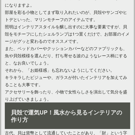
になりますよ。
部屋を彩る小物としてまず取り入れたいのが、貝殻やサンゴやヒ
トデといった、マリンモチーフのアイテムです。
照明はインテリアスタイルを醸し出すのに大事な要素ですが、貝
殻をモチーフにしたシェルランプは1つ置くだけで、お部屋のイメ
ージがグッと変わるのでオススメです。
また、ベッドカバーやクッションカバーなどのファブリックも、
魚や貝殻模様を選んだり、打ち寄せる波のようなレース柄にする
と、なお良いでしょう。
それから、「お姫様感」も忘れないようにしてください。
キラキラしたビジューや、ガラスが付いたインテリアを加えてみ
ることも大事です。
アクセサリーを飾ったり、小物で女性らしさを演出して気分を盛
り上げていきましょう。
貝殻で運気UP！風水から見るインテリアの
作り方
古代、貝は貨幣として流通していたことがあり、「財」という字