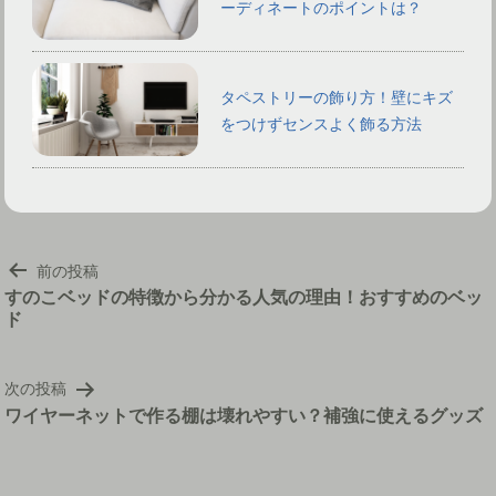
ーディネートのポイントは？
タペストリーの飾り方！壁にキズ
をつけずセンスよく飾る方法
投
前の投稿
稿
すのこベッドの特徴から分かる人気の理由！おすすめのベッ
ド
ナ
ビ
ゲ
次の投稿
ー
ワイヤーネットで作る棚は壊れやすい？補強に使えるグッズ
シ
ョ
ン