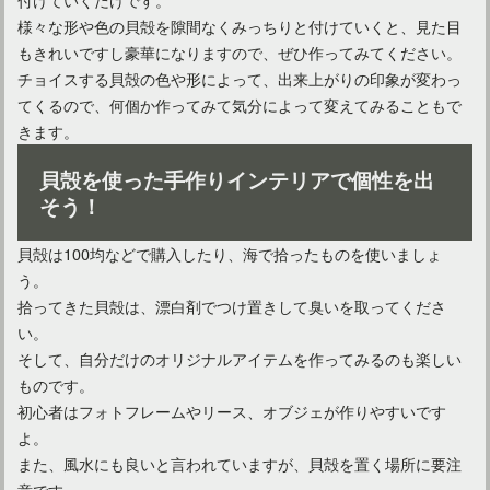
様々な形や色の貝殻を隙間なくみっちりと付けていくと、見た目
もきれいですし豪華になりますので、ぜひ作ってみてください。
チョイスする貝殻の色や形によって、出来上がりの印象が変わっ
てくるので、何個か作ってみて気分によって変えてみることもで
きます。
貝殻を使った手作りインテリアで個性を出
そう！
貝殻は100均などで購入したり、海で拾ったものを使いましょ
う。
拾ってきた貝殻は、漂白剤でつけ置きして臭いを取ってくださ
い。
そして、自分だけのオリジナルアイテムを作ってみるのも楽しい
ものです。
初心者はフォトフレームやリース、オブジェが作りやすいです
よ。
また、風水にも良いと言われていますが、貝殻を置く場所に要注
意です。