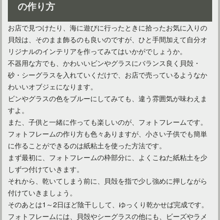
ジャパニーズモダンとは？インテリアコーディネートのコツも
の作り方
お店で見つけたり、海に遊びに行ったときに拾ったお気に入りの
貝殻は、そのまま飾るのも良いのですが、ひと手間加えて自分オ
リジナルのインテリアを作ってみてはいかがでしょうか。
不器用な方でも、かわいいビンやグラスにバランス良く貝殻・
砂・シーグラスを入れていくだけで、お店で売っているようなか
わいいオブジェになります。
ビンやグラスの色をブルーにしてみても、違う雰囲気が味わえま
すよ。
また、子供と一緒に作っても楽しいのが、フォトフレームです。
フォトフレームの作り方も色々ありますが、小さい子供でも簡単
に作ることができるのは紙粘土を使った方法です。
まず最初に、フォトフレームの枠部分に、よくこねた紙粘土を少
しずつ付けていきます。
それから、乾いてしまう前に、貝殻を指で少し強めに押しながら
付けていきましょう。
そのあとは1～2日ほど陰干しして、ゆっくり乾かせば完成です。
フォトフレームには、貝殻やシーグラスの他にも、ビーズやラメ