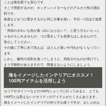
ことは衛生面でも安心です。
そこで用意するのが、キッチンハイターなどのアルカリ性の漂白
剤です。
食器などをつけ置きするのと同じ分量を使い、半日～1日ほど放置
します。
「貝殻のきれいな色が真っ白にならない？」と思う方もいらっし
ゃるかもしれませんが、つけ置きしても色落ちはしませんので、
安心してください。
その後に丁寧に水で洗えば、ほとんど臭いや汚れがなくなってい
ます。
カントリー調のインテリアを作りたいならブログを参考に！
しかし、酸性の洗剤を使ってしまうと、貝殻そのものが溶けてし
まう可能性がありますので、間違えないようにしましょう。
海をイメージしたインテリアにオススメ！
100均アイテムを活用しよう
セリアやダイソーなどの100均ショップに行ってみると、とても
100円とは思えないクオリティのアイテムがたくさんあります。
海をイメージしたインテリアの作り方も様々ですが、おしゃれな