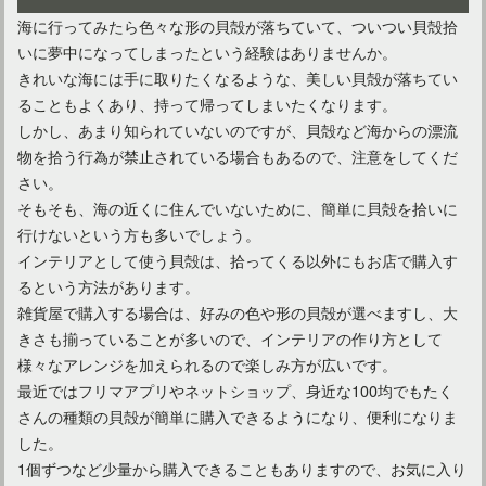
海に行ってみたら色々な形の貝殻が落ちていて、ついつい貝殻拾
いに夢中になってしまったという経験はありませんか。
きれいな海には手に取りたくなるような、美しい貝殻が落ちてい
ることもよくあり、持って帰ってしまいたくなります。
しかし、あまり知られていないのですが、貝殻など海からの漂流
物を拾う行為が禁止されている場合もあるので、注意をしてくだ
さい。
そもそも、海の近くに住んでいないために、簡単に貝殻を拾いに
行けないという方も多いでしょう。
インテリアとして使う貝殻は、拾ってくる以外にもお店で購入す
るという方法があります。
素朴でお洒落！アメリカンカントリーのインテリアがおすすめ
雑貨屋で購入する場合は、好みの色や形の貝殻が選べますし、大
きさも揃っていることが多いので、インテリアの作り方として
様々なアレンジを加えられるので楽しみ方が広いです。
最近ではフリマアプリやネットショップ、身近な100均でもたく
さんの種類の貝殻が簡単に購入できるようになり、便利になりま
した。
1個ずつなど少量から購入できることもありますので、お気に入り