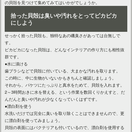
の貝殻を見つけて集めてみてはいかがでしょうか。
拾った貝殻は臭いや汚れをとってピカピカ
にしよう
カントリーなお部屋を100均アイテムで仕上げるアイデア
せっかく拾った貝殻も、独特なあの磯臭さがあっては台無しで
す。
ピカピカになった貝殻は、どんなインテリアの作り方にも相性抜
群です。
●水に漬ける
歯ブラシなどで貝殻に付いている、大まかな汚れを取ります。
この時に、中に生物がいないかもきちんと確認しましょう。
それから、バケツにたっぷりと真水をためて、貝殻を入れます。
2～3時間おきに水を替える、という作業を数回くりかえすと、だ
んだんと臭いや汚れが少なくなっていくはずです。
●漂白剤を使う
水洗いだけでは完全に臭いを取り除くことはできませんので、更
カントリーなインテリアスタイルのお部屋に仕上げるコツ！
に漂白剤を使ってみましょう。
貝殻の表面にはバクテリアも付いているので、漂白剤を使用する