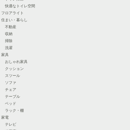
快適なトイレ空間
フロアライト
住まい・暮らし
不動産
収納
掃除
洗濯
家具
おしゃれ家具
クッション
スツール
ソファ
チェア
テーブル
ベッド
ラック・棚
家電
テレビ