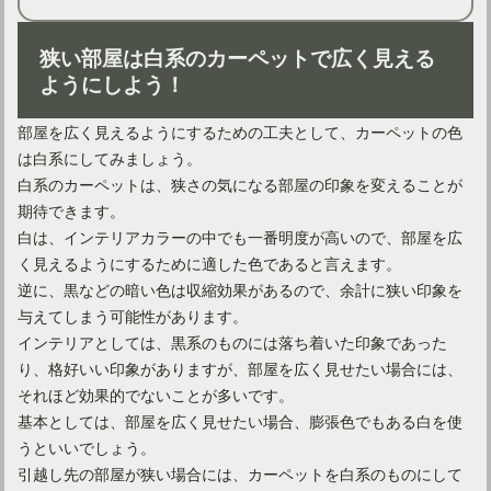
狭い部屋は白系のカーペットで広く見える
プロの手でカーペットが美しく！クリーニング代の相場は？
ようにしよう！
部屋を広く見えるようにするための工夫として、カーペットの色
は白系にしてみましょう。
白系のカーペットは、狭さの気になる部屋の印象を変えることが
期待できます。
白は、インテリアカラーの中でも一番明度が高いので、部屋を広
く見えるようにするために適した色であると言えます。
逆に、黒などの暗い色は収縮効果があるので、余計に狭い印象を
与えてしまう可能性があります。
インテリアとしては、黒系のものには落ち着いた印象であった
り、格好いい印象がありますが、部屋を広く見せたい場合には、
カーペット掃除はクリーナーを活用する！スチームの効果は？
それほど効果的でないことが多いです。
基本としては、部屋を広く見せたい場合、膨張色でもある白を使
うといいでしょう。
引越し先の部屋が狭い場合には、カーペットを白系のものにして