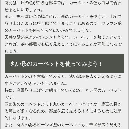
例えば、床の色が白系な部屋では、カーペットの色も白系で合わ
せるといいでしょう。
また、黒っぽい色の場合には、黒のカーペットを使うと、上記で
取り上げたように狭く感じてしまうこともあるので、ブラウン系
のカーペットを使ってみてはいかがでしょうか。
天井や壁の色とのバランスも考えて、カーペットを敷くことがで
イギリスはカーペットを多用するお国柄！上手な掃除方法は？
きれば、狭い部屋でも広く見えるようにすることが可能になるで
しょう。
フローリングにはカーペットを敷こう！夏場は素材や色に注目
丸い形のカーペットを使ってみよう！
カーペットの形も意識してみると、狭い部屋を広く見えるように
することができるかもしれません。
失敗しないカーペットの洗浄機選び！家庭用おすすめ機種は？
特に、今回取り上げてご紹介していくのが、丸い形のカーペット
です。
四角形のカーペットよりも丸いカーペットのほうが、床面の見え
カーペットの値段相場をチェック！基本知識も学んでおこう！
る範囲が多くなるため、部屋を広く見えるようにするために効果
的になります。
また、丸みのあるビーンズ型のカーペットも、部屋が広く見える