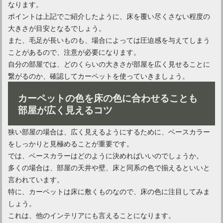
なります。
カーペットは意外と汚れている！手洗いと洗濯機の洗い方
ポイントは上記でご紹介したように、床を覆い尽くさない程度の
大きさが目安となるでしょう。
また、毛足が長いものも、場合によっては圧迫感を与えてしまう
ことがあるので、注意が必要になります。
自分の部屋では、どのくらいの大きさが部屋を広く見せることに
繋がるのか、確認してカーペットを使っていきましょう。
カーペットの色を床の色に合わせることも
部屋が広く見えるコツ
狭い部屋の場合は、広く見えるようにするために、ベースカラー
をしっかりと見極めることが重要です。
カーペットのダニ退治は洗濯だけでは不十分？様々な退治方法
では、ベースカラーはどのように決めればいいのでしょうか。
多くの場合は、部屋の天井や壁、床と同系の色で揃えるといいと
言われています。
特に、カーペットは床に敷くものなので、床の色に注目してみま
しょう。
これは、他のインテリアにも言えることになります。