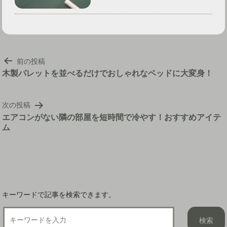
投
前の投稿
稿
木製パレットを並べるだけでおしゃれなベッドに大変身！
ナ
ビ
次の投稿
ゲ
エアコンがない隣の部屋を短時間で冷やす！おすすめアイテ
ー
ム
シ
ョ
ン
キーワードで記事を検索できます。