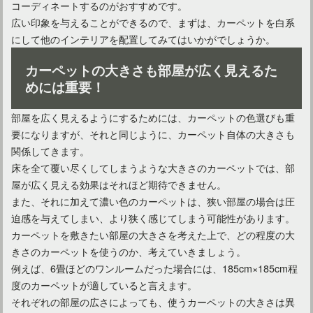
コーディネートするのがおすすめです。
広い印象を与えることができるので、まずは、カーペットを白系
にして他のインテリアを配置してみてはいかがでしょうか。
カーペットの大きさも部屋が広く見えるた
めには重要！
部屋を広く見えるようにするためには、カーペットの色選びも重
やってみよう！カーペットの滑り止め！意外な物で代用可能
要になりますが、それと同じように、カーペット自体の大きさも
関係してきます。
床を全て覆い尽くしてしまうような大きさのカーペットでは、部
屋が広く見える効果はそれほど期待できません。
また、それに加えて濃い色のカーペットは、狭い部屋の場合は圧
迫感を与えてしまい、より狭く感じてしまう可能性があります。
カーペットを敷きたい部屋の大きさを考えた上で、どの程度の大
きさのカーペットを使うのか、考えていきましょう。
例えば、6畳ほどのワンルームだった場合には、185cm×185cm程
度のカーペットが適していると言えます。
それぞれの部屋の広さによっても、使うカーペットの大きさは異