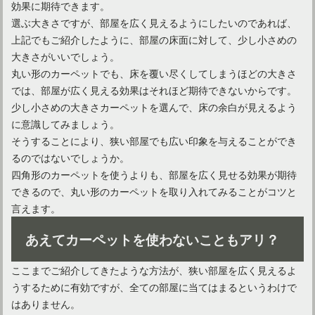
カーペットの汚れスイトル！掃除機用水洗いクリーナーヘッド
効果に期待できます。
選ぶ大きさですが、部屋を広く見えるようにしたいのであれば、
上記でもご紹介したように、部屋の床面に対して、少し小さめの
カーペットの洗浄に！あるようでなかった乾湿両用掃除機
大きさがいいでしょう。
丸い形のカーペットでも、床を覆い尽くしてしまうほどの大きさ
では、部屋が広く見える効果はそれほど期待できないからです。
少し小さめの大きさカーペットを選んで、床の余白が見えるよう
に意識してみましょう。
そうすることにより、狭い部屋でも広い印象を与えることができ
るのではないでしょうか。
四角形のカーペットを使うよりも、部屋を広く見せる効果が期待
できるので、丸い形のカーペットを取り入れてみることがコツと
言えます。
あえてカーペットを使わないこともアリ？
ここまでご紹介してきたような方法が、狭い部屋を広く見えるよ
うするために有効ですが、全ての部屋に当てはまるというわけで
はありません。