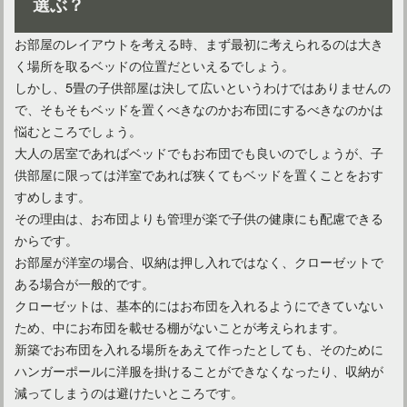
選ぶ？
まるで憧れのカフェ！ダイニングソファでインテリアが変わる
お部屋のレイアウトを考える時、まず最初に考えられるのは大き
く場所を取るベッドの位置だといえるでしょう。
しかし、5畳の子供部屋は決して広いというわけではありませんの
で、そもそもベッドを置くべきなのかお布団にするべきなのかは
悩むところでしょう。
大人の居室であればベッドでもお布団でも良いのでしょうが、子
供部屋に限っては洋室であれば狭くてもベッドを置くことをおす
すめします。
その理由は、お布団よりも管理が楽で子供の健康にも配慮できる
からです。
お部屋が洋室の場合、収納は押し入れではなく、クローゼットで
ある場合が一般的です。
素朴でお洒落！アメリカンカントリーのインテリアがおすすめ
クローゼットは、基本的にはお布団を入れるようにできていない
ため、中にお布団を載せる棚がないことが考えられます。
新築でお布団を入れる場所をあえて作ったとしても、そのために
ハンガーポールに洋服を掛けることができなくなったり、収納が
減ってしまうのは避けたいところです。