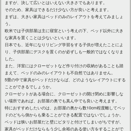
ますが、決して広いとはいえない大きさでもあります。
そのため、家具はできるだけ少ない方が良いと考えます。
まずは、大きい家具はベッドのみのレイアウトを考えてみましょ
う。
欧米では子供部屋は主に寝室という考えの下、ベッド以外に大き
な家具を置くことは少ないといいます。
日本でも、近年になりリビング学習をする子供が増えたことによ
り、子供部屋にデスクを置くのが必ずしも一般的ではなくなりま
した。
また、洋室にはクローゼットなど作り付けの収納があることも踏
まえて、ベッドのみのレイアウトも不自然ではありません。
5畳の中で家具がベッドだけならば、どのようなレイアウトにする
カントリー調のインテリアを作りたいならブログを参考に！
ことができるでしょうか。
クローゼットがある場合に、クローゼットの開け閉めに影響しな
い場所であれば、お部屋の奥でも真ん中でも良いと考えます。
特におすすめしたいのは、お部屋の奥から数10cm程度離してベッ
ドのどちら側からも乗ることができる配置ではないでしょうか。
ベッドは狭いお部屋だと壁にピタリと付けてしまいがちですが、
家具がベッドだけならもう少し余裕のある使い方をすることがで