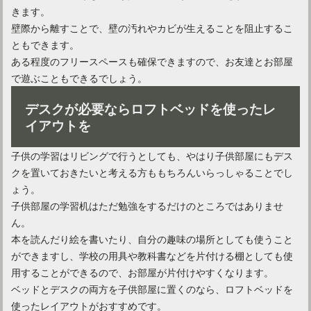
きます。
壁際から離すことで、壁の汚れやカビが生えることを阻止するこ
ともできます。
ある程度のフリースペースも確保できますので、お友達とお部屋
で遊ぶこともできるでしょう。
マンションの「玄関ポーチ」にインテリアを置いても大丈夫？
デスクが必要ならロフトベッドを使ったレ
イアウトを
インテリア雑貨はプチプラで欲しい！便利な通販を活用しよう
子供の学習はリビングで行うとしても、やはり子供部屋にもデス
クを置いておきたいと考える方ももちろんいらっしゃることでし
インテリアは実例を参考に！リビングのコーディネートとは？
ょう。
子供部屋の学習机はただ勉強をするだけのところではありませ
ん。
本を読んだり絵を書いたり、自分の趣味の場所としても使うこと
タイプ別に紹介！インテリアがオシャレなリビングのポイント
ができますし、学校の用具や教科書などを片付ける棚としても使
用することができるので、お部屋が片付けやすくなります。
ベッドとデスクの両方を子供部屋に置くのなら、ロフトベッドを
ナチュラルカントリーのインテリアでぬくもりのある部屋作り
使ったレイアウトがおすすめです。