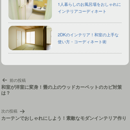
1人暮らしのお風呂場をおしゃれに
インテリアコーディネート
2DKのインテリア！和室の上手な
使い方・コーディネート術
投
前の投稿
稿
和室が洋室に変身！畳の上のウッドカーペットのカビ対策
は？
ナ
ビ
ゲ
次の投稿
ー
カーテンでおしゃれにしよう！素敵なモダンインテリア作り
シ
ョ