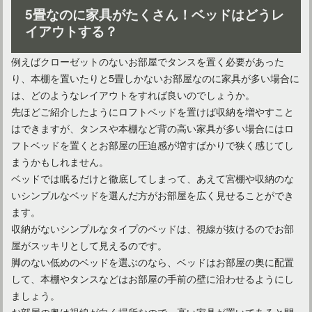
5畳なのに家具がたくさん！ベッドはどうレ
イアウトする？
例えばクローゼットのないお部屋でタンスを置く必要があった
り、本棚を置いたりと5畳しかないお部屋なのに家具が多い場合に
は、どのようなレイアウトをすれば良いのでしょうか。
先ほどご紹介したようにロフトベッドを置けば収納を増やすこと
はできますが、タンスや本棚など背の高い家具が多い場合にはロ
フトベッドを置くとお部屋の圧迫感が増すばかりで狭く感じてし
まうかもしれません。
ベッドでは眠るだけと徹底してしまって、あえて宮棚や収納のな
いシンプルなベッドを選んだ方がお部屋を広く見せることができ
ます。
収納がないシンプルなタイプのベッドは、視線が抜けるのでお部
屋がスッキリとして見えるのです。
脚のない低めのベッドを選ぶのなら、ベッドはお部屋の奥に配置
して、本棚やタンスなどはお部屋の手前の壁に沿わせるようにし
ましょう。
お部屋の奥は視線が向く場所なので、高い家具が置いてあると閉