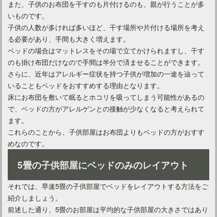
また、子供のお布団を干すのも片付けるのも、親が行うことが多
いものです。
子供の人数が多ければ多いほど、干す場所や片付ける場所を考え
る必要があり、手間も大きく増えます。
ベッドの場合はマットレスをその場で立てかけられますし、干す
のも掛け布団だけなので手間は半分で済ませることができます。
さらに、近年はアレルギー症状を持つ子供が増加の一途を辿って
カントリーなお部屋を100均アイテムで仕上げるアイデア
いることもベッドをおすすめする理由となります。
床にお布団を敷いて眠るとホコリを吸ってしまう可能性があるの
で、ベッドの方がアレルゲンとの接触が少なくなると考えられて
ます。
これらのことから、子供部屋はお布団よりもベッドの方がおすす
めなのです。
5畳の子供部屋にベッドのみのレイアウト
それでは、早速5畳の子供部屋でベッドをレイアウトする方法をご
紹介しましょう。
前述した通り、5畳のお部屋は平均的な子供部屋の大きさではあり
カントリーなインテリアスタイルのお部屋に仕上げるコツ！