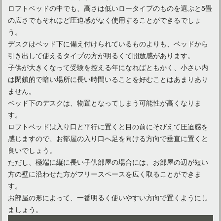
ロフトベッドの中でも、高さは低いロータイプのものを選ぶと5畳
の広さでもそれほど圧迫感がなく使用することができるでしょ
ジャパニーズモダンとは？インテリアコーディネートのコツも
う。
デスクはベッド下に備え付けられているものよりも、ベッドから
引き出して使えるタイプの方が明るくて開放感があります。
子供が大きくなって受験を控える年になればともかく、小さい内
は閉鎖的で暗い場所に長い時間いることを好むことはあまりあり
ません。
ベッド下のデスクは、物置となってしまう可能性が高くなりま
す。
ロフトベッドは入り口と平行に置くと目の前にそびえて圧迫感を
感じますので、お部屋の入り口へ足を向ける方向で垂直に置くと
良いでしょう。
ただし、極端に縦に長い子供部屋の場合には、お部屋の辺が短い
方の壁に沿わせた方がフリースペースを広く取ることができま
す。
お部屋の形によって、一番明るく使いやすい方向で置くようにし
ましょう。