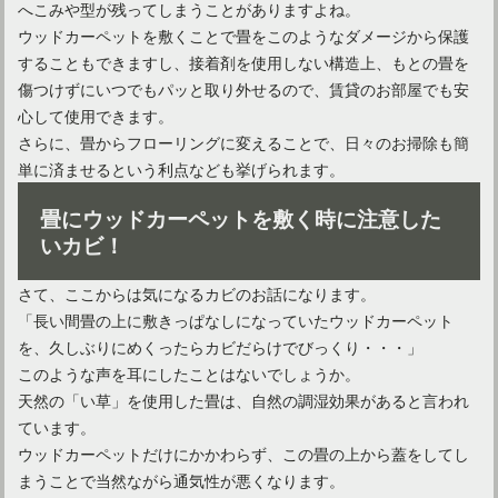
へこみや型が残ってしまうことがありますよね。
ウッドカーペットを敷くことで畳をこのようなダメージから保護
することもできますし、接着剤を使用しない構造上、もとの畳を
傷つけずにいつでもパッと取り外せるので、賃貸のお部屋でも安
心して使用できます。
さらに、畳からフローリングに変えることで、日々のお掃除も簡
単に済ませるという利点なども挙げられます。
畳にウッドカーペットを敷く時に注意した
いカビ！
カーペットのダニ退治は洗濯だけでは不十分？様々な退治方法
さて、ここからは気になるカビのお話になります。
「長い間畳の上に敷きっぱなしになっていたウッドカーペット
を、久しぶりにめくったらカビだらけでびっくり・・・」
このような声を耳にしたことはないでしょうか。
天然の「い草」を使用した畳は、自然の調湿効果があると言われ
ています。
ウッドカーペットだけにかかわらず、この畳の上から蓋をしてし
まうことで当然ながら通気性が悪くなります。