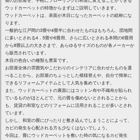
カーペット掃除はクリーナーを活用する！スチームの効果は？
ウッドカーペットの特徴からまずはご説明していきます。
ウッドカーペットは、表面が木目になったカーペットの総称にな
ります。
一般的な江戸間の3畳や4畳半に合わせたものはもちろん、団地間
に多いとされる4．5畳や6畳用、さらに広いとされる本間の6畳用
から8畳以上の大きさまで、あらゆるサイズのものが各メーカーか
ら販売されています。
木目の色合いの種類も豊富です。
お部屋全体の雰囲気やこだわりのインテリアに合わせたものを選
べることから、お部屋のちょっとした模様替えや、自分で簡単に
できるリフォームアイテムとして人気を集めています。
また、ウッドカーペットの裏面にはコットン布や不織布が貼られ
狭い部屋でも広く見えるようなカーペットの選び方・敷き方
ているものがほとんどで、元の畳を傷めないとされることから
も、賃貸の和室などのリフォームに活用されることが多いとされ
ています。
しかし、和室の畳にぴったりと敷き込んでしまうことによって、
カビの発生を心配される方も少なくはないでしょう。
今回は、畳にウッドカーペットを敷いた時の気になるカビ発生