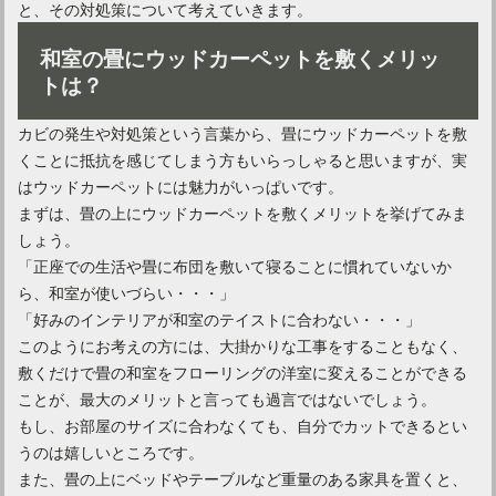
と、その対処策について考えていきます。
和室の畳にウッドカーペットを敷くメリッ
トは？
カビの発生や対処策という言葉から、畳にウッドカーペットを敷
やってみよう！カーペットの滑り止め！意外な物で代用可能
くことに抵抗を感じてしまう方もいらっしゃると思いますが、実
はウッドカーペットには魅力がいっぱいです。
まずは、畳の上にウッドカーペットを敷くメリットを挙げてみま
しょう。
「正座での生活や畳に布団を敷いて寝ることに慣れていないか
ら、和室が使いづらい・・・」
「好みのインテリアが和室のテイストに合わない・・・」
このようにお考えの方には、大掛かりな工事をすることもなく、
敷くだけで畳の和室をフローリングの洋室に変えることができる
ことが、最大のメリットと言っても過言ではないでしょう。
もし、お部屋のサイズに合わなくても、自分でカットできるとい
うのは嬉しいところです。
カーペットは意外と汚れている！手洗いと洗濯機の洗い方
また、畳の上にベッドやテーブルなど重量のある家具を置くと、