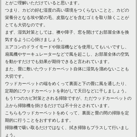
とがご理解いただけていると思います。
カーペットの洗浄に！あるようでなかった乾湿両用掃除機
つまり、カビの好む湿度の高い環境をつくらないことと、カビの
栄養分となる埃や髪の毛、皮脂などを含むゴミを取り除くことが
とても大切なのです。
まず、湿気対策としては、襖や障子、窓を開けてお部屋全体を換
気するように心掛けましょう。
エアコンのドライモードや除湿機などを使用してもいいですし、
扇風機やサーキュレーターなどで風を起こし、お部屋全体の空気
を動かすだけでも効果が期待できると言われています。
また、畳に敷いたウッドカーペット自体に湿気を溜めないことも
大切です。
ウッドカーペットの端をめくって裏面と下の畳に風を通したり、
定期的にウッドカーペットを剥がして天日などに干しましょう。
もう1つのカビ対策とされる掃除ですが、ただウッドカーペットの
上から掃除機を掛けるだけでは不十分とされています。
こちらもウッドカーペットをめくって、裏面と畳の間の掃除を定
期的に行うことをおすすめします。
掃除機で吸い取るだけではなく、拭き掃除もプラスして行いまし
ょう。