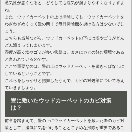
通気性が悪くなると、どうしても湿気が溜まりやすくなりますよ
ね。
また、ウッドカーペットの上は掃除しても、ウッドカーペットを
わざわざめくって畳の間まで毎日掃除機を掛ける方は少ないでし
イギリスはカーペットを多用するお国柄！上手な掃除方法は？
ょう。
こちらも当然ながら、ウッドカーペットの下には埃やゴミがどん
どん溜まってしまいます。
フローリングにはカーペットを敷こう！夏場は素材や色に注目
湿度が高く埃やゴミが多い状態は、まさにカビの好む環境である
と言われているのです。
ここで重要なのは、畳の上にウッドカーペットを敷きっぱなしに
失敗しないカーペットの洗浄機選び！家庭用おすすめ機種は？
しているということです。
これらをしっかりと把握したうえで、カビの対処策について考え
ていきましょう。
カーペットの値段相場をチェック！基本知識も学んでおこう！
畳に敷いたウッドカーペットのカビ対策
は？
カーペットの汚れスイトル！掃除機用水洗いクリーナーヘッド
前章を踏まえて、畳の上にウッドカーペットを敷いた際のカビ対
策として、湿気に気をつけることとこまめな掃除が重要であるこ