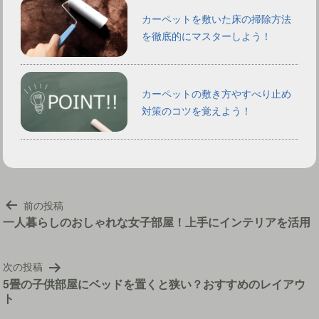
カーペットを敷いた床の掃除方法
を徹底的にマスターしよう！
カーペットの敷き方やすべり止め
対策のコツを覚えよう！
投
前の投稿
稿
一人暮らしのおしゃれな女子部屋！上手にインテリアを活用
ナ
ビ
次の投稿
ゲ
5畳の子供部屋にベッドを置くと狭い？おすすめのレイアウ
ー
ト
シ