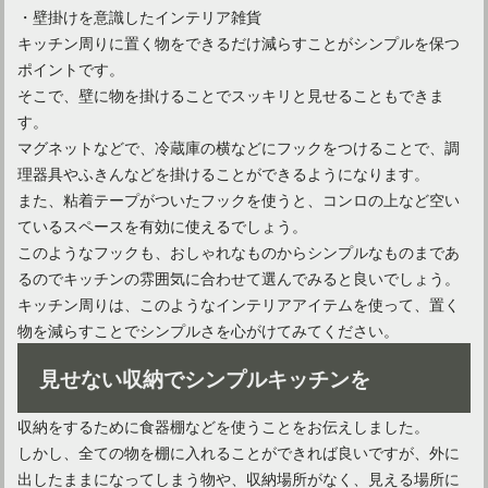
・壁掛けを意識したインテリア雑貨
キッチン周りに置く物をできるだけ減らすことがシンプルを保つ
ポイントです。
そこで、壁に物を掛けることでスッキリと見せることもできま
す。
マグネットなどで、冷蔵庫の横などにフックをつけることで、調
理器具やふきんなどを掛けることができるようになります。
また、粘着テープがついたフックを使うと、コンロの上など空い
ているスペースを有効に使えるでしょう。
このようなフックも、おしゃれなものからシンプルなものまであ
キッチンシンクの蓋がない！代用品や100均の活用で快適に
るのでキッチンの雰囲気に合わせて選んでみると良いでしょう。
キッチン周りは、このようなインテリアアイテムを使って、置く
物を減らすことでシンプルさを心がけてみてください。
キッチン用ゴミ箱のおすすめ3選！選び方も詳しく解説
見せない収納でシンプルキッチンを
キッチンカウンター上をおしゃれなインテリアにしよう！
収納をするために食器棚などを使うことをお伝えしました。
しかし、全ての物を棚に入れることができれば良いですが、外に
出したままになってしまう物や、収納場所がなく、見える場所に