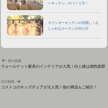
ーキッチン」のつくり方！
カウンターキッチンの目隠し！お
しゃれなカーテンの付け方
投
前の投稿
稿
ウォールナット家具のインテリアが人気！白と緑は相性抜群
ナ
ビ
次の投稿
ゲ
コストコのキッズチェアが大人気！他の商品もご紹介！
ー
シ
ョ
ン