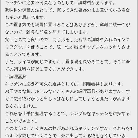
キッチンに必要不可欠なものとして、調味料があります。
調味料の保管方法として、買ってきた容器のまま置いている場合
も多いと思われます。
この置き方でも綺麗に置けることはありますが、容器に統一性が
ないので、雑多な印象を与えてしまいます。
安いものでも良いので、同じ形をした容器の調味料入れのインテ
リアグッズを使うことで、統一性が出てキッチンをスッキリさせ
キッチンにタイルを貼ってインテリアをおしゃれに大変身！
ることができます。
また、サイズが同じですから、置き場を決めることで、そこに全
ての調味料を綺麗に置くことができます。
・調理器具
キッチンに必要不可欠な道具としては、調理器具もあります。
お玉やまな板、ボールなどたくさんの調理器具がありますが、す
ぐに使う物だからと出しっぱなしにしてしまうと見た目があまり
良くありません。
これらを上手に整理することで、シンプルなキッチンを維持する
ことができます。
このように、たくさんの物があふれるキッチンですが、それらを1
つずつ収納していくことで、外に出している物をなくしていき、