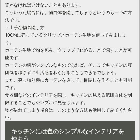
置かなければいけないこともあります。
キッチンにカウンターを付ける？失敗しないリフォームとは？
こういった場合には、物自体を隠してしまうというのも一つの方
法です。
・上手な物の隠し方
キッチンカウンターのタイルを貼るメリット・貼る方法を紹介
100均に売っているクリップとカーテン生地を使ってみましょ
う。
カーテン生地で物を包み、クリップで止めることで隠すことが可
能です。
カーテンの柄がシンプルなものであれば、そこまでキッチンの雰
囲気を壊さずに生活感を和らげることもできるでしょう。
また、突っ張り棒にカーテンを通して、目隠しを作ることも可能
です。
食器棚などのインテリアを隠し、キッチンの見える範囲自体を制
限することでもシンプルに見せられます。
物が溢れてしまう場合は、このような方法も活用してみてくださ
い。
キッチンには色のシンプルなインテリアを
使おう