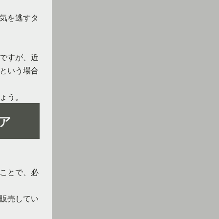
気を逃すタ
ですが、近
という場合
ょう。
ア
ことで、必
販売してい