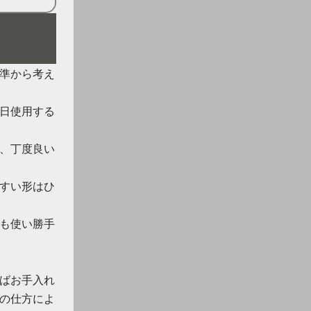
準から考え
日使用する
、丁度良い
すい形はひ
も使い勝手
ばお手入れ
の仕方によ