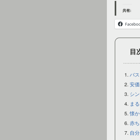
共有:
Facebo
目
バス
安価
シン
まる
懐か
赤ち
自分