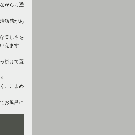
ながらも透
清潔感があ
な美しさを
いえます
っ掛けて置
す。
く、こまめ
てお風呂に