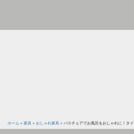
コ
ン
テ
ン
家
ツ
具
へ
イ
ス
ン
キ
テ
ッ
リ
プ
ア
の
図
書
館
ホーム
»
家具
»
おしゃれ家具
»
バスチェアでお風呂をおしゃれに！タイ