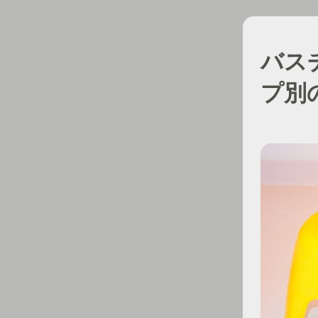
バス
プ別