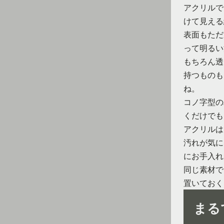
アクリルで
けて見える
表面もただ
って明るい
もちろん透
持つものも
ね。
コノ字型の
くだけでも
アクリルは
汚れが気に
にお手入れ
同じ素材で
置いておく
まる