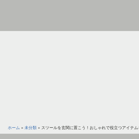
コ
ン
テ
ン
家
ツ
具
へ
イ
ス
ン
キ
テ
ッ
リ
プ
ア
の
図
書
館
ホーム
»
未分類
»
スツールを玄関に置こう！おしゃれで役立つアイテム