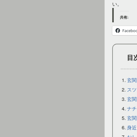
い。
共有:
Facebo
目
玄関
スツ
玄関
ナチ
玄関
身近
おし