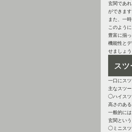
玄関であれ
ができます
また、一時
このように
豊富に揃っ
機能性とデ
せましょう
スツ
一口にスツ
主なスツー
◯ハイスツ
高さのある
一般的には
玄関という
◯ミニスツ