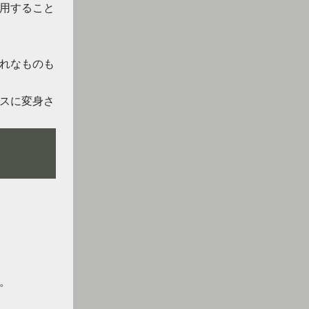
用すること
れなものも
スに変身さ
。