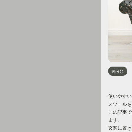
未分類
使いやすい
スツールを
この記事で
ます。
玄関に置き