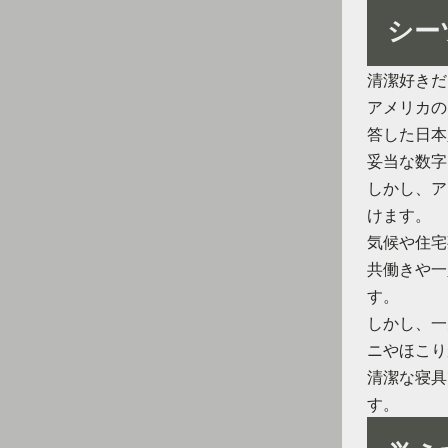
シー
清潔好きだ
アメリカの
答した日本
妥当な数字
しかし、ア
けます。
気候や住宅
共働きや一
す。
しかし、一
ニやほこり
清潔な寝具
す。