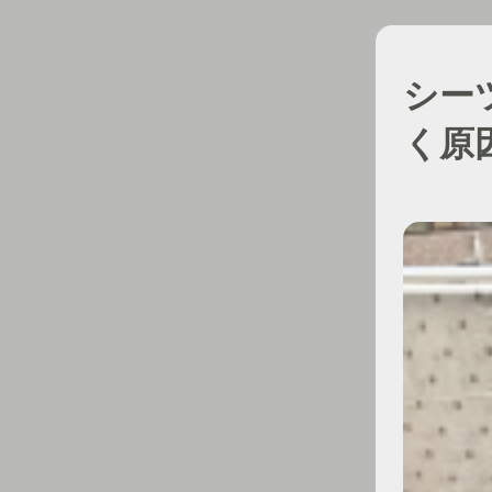
シー
く原