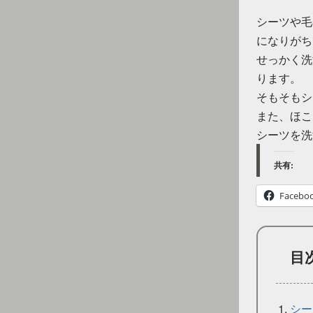
シーツや毛
になりがち
せっかく洗
ります。
そもそもシ
また、ほこ
シーツを洗
共有:
Facebo
目
シー