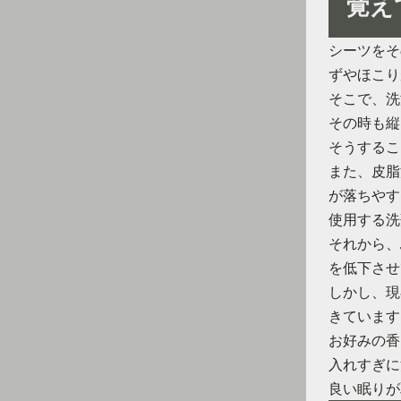
覚え
シーツをそ
ずやほこり
そこで、洗
その時も縦
そうするこ
また、皮脂
が落ちやす
使用する洗
それから、
を低下させ
しかし、現
きています
お好みの香
入れすぎに
良い眠りが