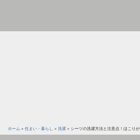
コ
ン
テ
ン
家
ツ
具
へ
イ
ス
ン
キ
テ
ッ
リ
プ
ア
の
図
書
館
ホーム
»
住まい・暮らし
»
洗濯
»
シーツの洗濯方法と注意点！ほこりが