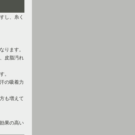
すし、糸く
なります。
、皮脂汚れ
す。
汗の吸着力
方も増えて
効果の高い