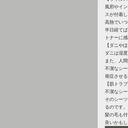
風邪やイン
スが付着し
高熱でいつ
半日経てば
トナーに感
【ダニやほ
ダニは湿度
また、人間
不潔なシー
発症させる
【肌トラブ
不潔なシー
そのシーツ
るのです。
髪の毛も付
良いかもし