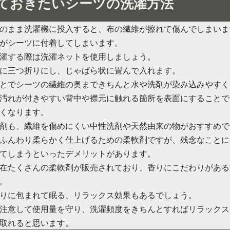
ておきたいシーツの洗濯方法
のまま洗濯機に投入すると、布の繊維が擦れて傷んでしまいま
がシーツに付着してしまいます。
濯する際は洗濯ネットを使用しましょう。
に三つ折りにし、じゃばら状に畳んで入れます。
とでシーツの繊維の奥まできちんと水や洗剤が染み込みやすく
汚れが付きやすい背中や襟元に触れる箇所を表面にすることで
くなります。
剤も、繊維を傷めにくい中性洗剤や天然由来の物がおすすめで
ふんわり柔らかく仕上げるための柔軟剤ですが、残念なことに
てしまうといったデメリットがあります。
在たくさんの柔軟剤が販売されており、香りにこだわりがある
。
りに包まれて眠る、リラックス効果もあるでしょう。
注意して使用量を守り、洗濯頻度をきちんとすればリラックス
取れると思います。