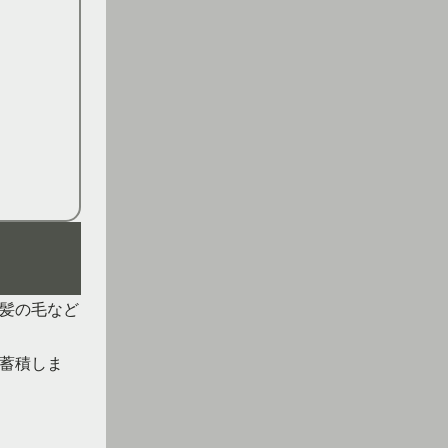
髪の毛など
蓄積しま