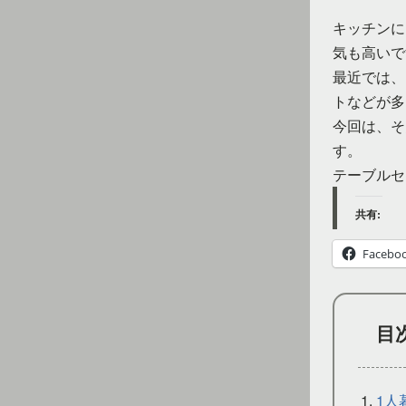
キッチンに
気も高いで
最近では、
トなどが多
今回は、そ
す。
テーブルセ
共有:
Facebo
目
1人