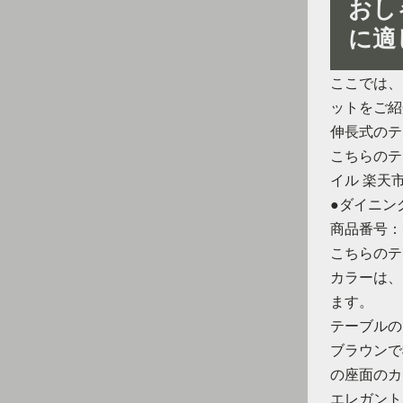
おし
に適
ここでは、
ットをご紹
伸長式のテ
こちらのテ
イル 楽天
●ダイニング
商品番号：ik
こちらのテ
カラーは、
ます。
テーブルの
ブラウンで
の座面のカ
エレガント