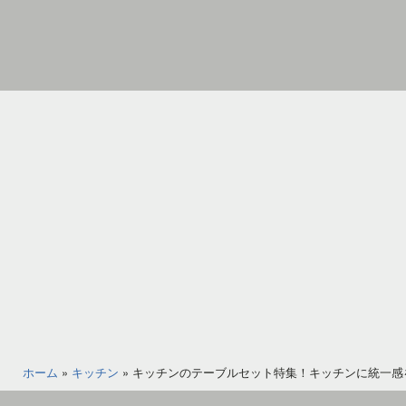
コ
ン
テ
ン
家
ツ
具
へ
イ
ス
ン
キ
テ
ッ
リ
プ
ア
の
図
書
館
ホーム
»
キッチン
»
キッチンのテーブルセット特集！キッチンに統一感