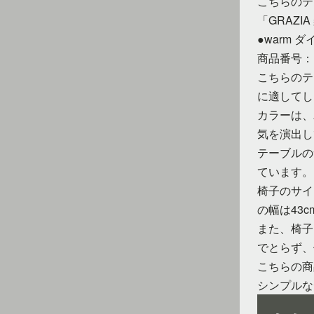
こちらのテ
「GRAZI
●warm 
商品番号：
こちらのテ
に適してし
カラーは、
気を演出し
テーブルの
ています。
椅子のサイズ
の幅は43
また、椅子
でとらず、
こちらの商
シンプルな