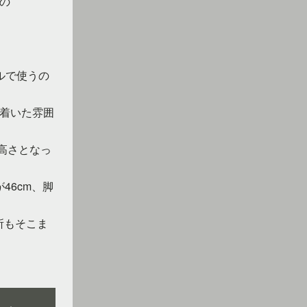
の
ルで使うの
着いた雰囲
の高さとなっ
46cm、脚
所もそこま