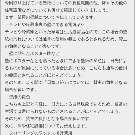
今回取り上げている壁紙についての負担範囲の他、床やその他の
新築の照明で失敗したくない！WEB内覧会を参考にしよう
住宅設備などについても併せて確認していきましょう。
まず、部屋の壁紙についてお伝えしていきます。
・テレビや冷蔵庫裏の壁にできる電気ヤケ
テレビや冷蔵庫といった家電は生活必需品なので、この場合の壁
紙の汚れについては通常の使用の範囲であるとされるため、貸主
の負担となることが多いです。
・壁に貼ったポスター跡など
壁にポスターなどを貼ったときにできる壁紙の変色は、日光によ
るものが原因になっている場合は多いため、こちらも通常の使用
の範囲とされることがほとんどでしょう。
そのため、よく聞く「日焼け跡」については、貸主の負担となる
場合が多いです。
・壁紙の変色
こちらも上記と同様に、日光による自然現象であるため、通常の
生活では避けられないものとされることがほとんどでしょう。
そのため、貸主の負担となる場合が多いです。
次に、床や住宅設備についてお伝えします。
・フローリングのワックス掛け費用