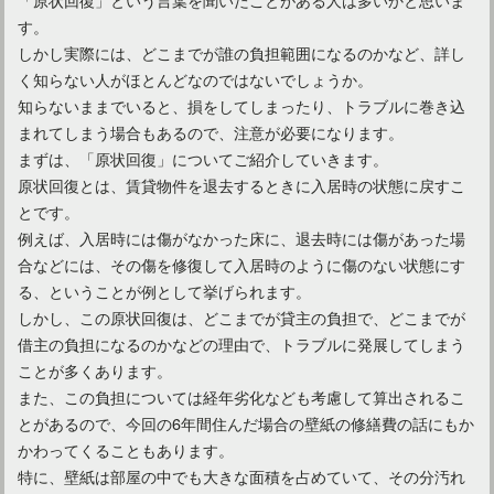
コンクリートの天井にフックを取り付ける！その方法とは？
す。
しかし実際には、どこまでが誰の負担範囲になるのかなど、詳し
く知らない人がほとんどなのではないでしょうか。
知らないままでいると、損をしてしまったり、トラブルに巻き込
まれてしまう場合もあるので、注意が必要になります。
まずは、「原状回復」についてご紹介していきます。
原状回復とは、賃貸物件を退去するときに入居時の状態に戻すこ
とです。
例えば、入居時には傷がなかった床に、退去時には傷があった場
合などには、その傷を修復して入居時のように傷のない状態にす
る、ということが例として挙げられます。
しかし、この原状回復は、どこまでが貸主の負担で、どこまでが
窓の隙間風対策をしよう！砂が入る原因と対処法をご紹介
借主の負担になるのかなどの理由で、トラブルに発展してしまう
ことが多くあります。
また、この負担については経年劣化なども考慮して算出されるこ
とがあるので、今回の6年間住んだ場合の壁紙の修繕費の話にもか
かわってくることもあります。
特に、壁紙は部屋の中でも大きな面積を占めていて、その分汚れ