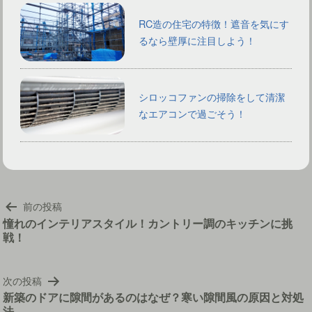
RC造の住宅の特徴！遮音を気にす
るなら壁厚に注目しよう！
シロッコファンの掃除をして清潔
なエアコンで過ごそう！
投
前の投稿
稿
憧れのインテリアスタイル！カントリー調のキッチンに挑
戦！
ナ
ビ
ゲ
次の投稿
ー
新築のドアに隙間があるのはなぜ？寒い隙間風の原因と対処
シ
法