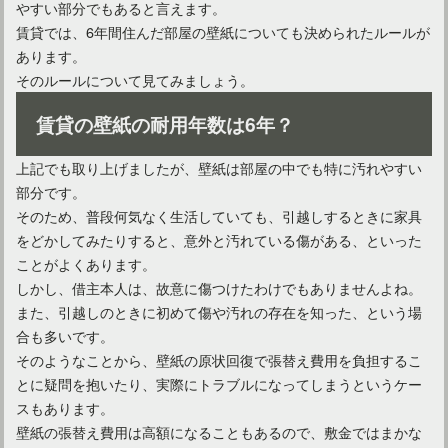
やすい部分でもあると言えます。
賃貸では、6年間住んだ部屋の壁紙についても決められたルールが
あります。
そのルールについて見てみましょう。
賃貸の壁紙の耐用年数は6年？
マンションのドア下の隙間が気になる！意味や音・風対策は
上記でも取り上げましたが、壁紙は部屋の中でも特に汚れやすい
部分です。
そのため、普段何気なく生活していても、引越しするときに家具
をどかしてみたりすると、意外と汚れている傷がある、といった
ことがよくあります。
しかし、借主本人は、故意に傷つけたわけでもありませんよね。
また、引越しのときに初めて傷や汚れの存在を知った、という場
合も多いです。
そのようなことから、壁紙の原状回復で張替え費用を負担するこ
とに疑問を抱いたり、実際にトラブルになってしまうというケー
スもあります。
古い家のカビ臭さを消す方法とは？原因や対処法をご紹介
壁紙の張替え費用は高額になることもあるので、敷金ではまかな