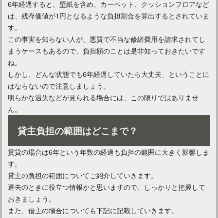
6年経過すると、壁紙を含め、カーペット、クッションフロアなど
は、残存価値が1円となるような負担割合を算出するとされていま
す。
この事実を知らない人が、悪質で不当な修繕費用を請求されてし
新築の建物なのに木材にカビが発生する？原因と対処法は？
まうケースもあるので、負担額のことは是非知っておきたいです
ね。
しかし、どんな状態でも6年経過していたら大丈夫、ということに
部屋のドアノブをロックしたい！取り替え方法をご紹介！
はならないので注意しましょう。
明らかな過失などが見られる場合には、この限りではありませ
ん。
窓の隙間風対策はどうする？うるさい音の原因と対処法とは
貸主負担の範囲はどこまで？
賃貸の場合は6年という年数の経過も負担の範囲に大きく影響しま
クッションフロアの注意点！賃貸退去時のへこみ防止と対策法
す。
貸主の負担の範囲についてご紹介していきます。
退去のときに役立つ情報かと思いますので、しっかりと把握して
石膏ボードに貼られた壁紙のはがし方！壁紙を張り替えよう
おきましょう。
また、借主の場合についても下記に記載していきます。