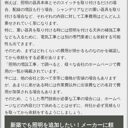
例えば、照明の器具本体とそのスイッチを取り付けるだけの場
合、配線の増設も行う場合、シャンデリアなどの重い器具を取り
付ける場合など、それぞれの内容に対して工事費用はどんどん上
乗せされていく形になります。
特に、重い器具を取り付ける時には照明を付ける天井の補強工事
なども入るために、電気工事とは別の専門業者にも依頼する可能
性も出てきます。
そのため、まずはどれくらいの費用が掛かるものなのかを確認し
てから依頼をする必要があります。
「照明の増設工事」で調べると、様々な会社のホームページで費
用の一覧が掲載されています。
寝室の間接照明にはLEDがおすすめ！その理由や演出方法とは
中には、他の会社と比べて非常に価格が安値の場合もあります
が、あまりに差がある時には作業費以外に出張費などの名目で費
用が加算される場合もあります。
そのため、こうした専門技術が必要な工事の場合には、ホームペ
ージなどの内容だけで決めることはせずに、何社か必ず見積もり
を取ってから依頼をするようにしましょう。
新築でも照明を追加したい！メーカーに頼