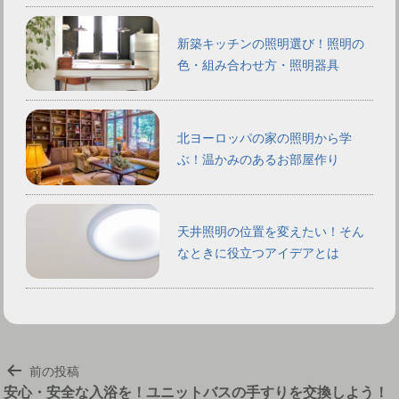
新築キッチンの照明選び！照明の
色・組み合わせ方・照明器具
北ヨーロッパの家の照明から学
ぶ！温かみのあるお部屋作り
天井照明の位置を変えたい！そん
なときに役立つアイデアとは
投
前の投稿
稿
安心・安全な入浴を！ユニットバスの手すりを交換しよう！