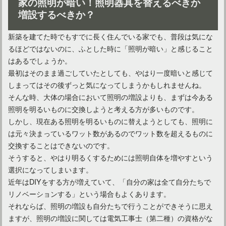
家の照明が暗い！照明器具を替えるべきか
間接照明でインテリアをおしゃれに彩る！種類や選び方は？
増設するべきか？
新築を建てた時でもすでに長く住んでいる家でも、普段は気にな
るほどではないのに、ふとした時に「照明が暗い」と感じること
はあるでしょうか。
最初はそのまま過ごしていたとしても、やはり一度暗いと感じて
しまってはその後ずっと気になってしまうかもしれませんね。
そんな時、大体の場合において照明の増設よりも、まずは今ある
照明を明るいものに交換しようと考える方が多いものです。
しかし、現在ある照明を明るいものに替えようとしても、照明に
は元々決まっているワット数があるのでワット数を超えるものに
交換することはできないのです。
玄関をダウンライトでお洒落に演出！LEDタイプがおすすめ
そうすると、やはり明るくするためには照明自体を増やすという
選択になってしまいます。
近年はDIYをする方が増えていて、「自分の家は全て自分たちで
リノベーションする」という場合もよくあります。
それならば、照明の増設も自分たちで行うことができそうに思え
ますが、照明の増設に関しては電気工事士（第二種）の資格がな