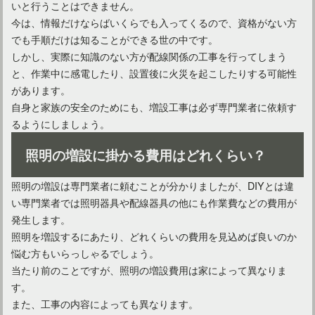
いと行うことはできません。
今は、情報だけならばいくらでも入ってくるので、資格がない方
でも手順だけは知ることができる世の中です。
しかし、実際に知識のない方が配線関係の工事を行ってしまう
と、作業中に感電したり、設置後に火災を起こしたりする可能性
があります。
屋外で使用する間接照明の選び方！LEDの人気商品もご紹介
自身と家族の安全のためにも、増設工事は必ず専門業者に依頼す
るようにしましょう。
照明の増設に掛かる費用はどれくらい？
照明の増設は専門業者に頼むことが分かりましたが、DIYとは違
い専門業者では照明器具や配線器具の他にも作業費などの費用が
発生します。
照明を増設するにあたり、どれくらいの費用を見込めば良いのか
悩む方もいらっしゃるでしょう。
当たり前のことですが、照明の増設費用は家によって異なりま
す。
間接照明のライティング効果！LED使用のおしゃれな部屋作り
また、工事の内容によっても異なります。