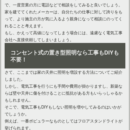
で、一度営業の方に電話などで相談をしてみると良いでしょう。
ダウンライトをリビングに配置するときの基本的な考え方は？
家を建ててくれたメーカーは、自分たちの仕事に対して誇りをも
って、より施主の方が気に入るよう親身になって相談にのってく
れることと考えます。
もし、かえって高値になってしまう場合には、遠慮なく電気工事
会社へ直接依頼してしまいましょう。
コンセント式の置き型照明なら工事もDIYも
不要！
さて、ここまでは家の天井に照明を増設する方法についてご紹介
しました。
しかし、電気工事を行うにも手間や費用が掛かりますし、新築な
らば壁や天井に傷を付けることに抵抗がある方もいらっしゃるか
もしれません。
そこで、電気工事もDIYもしない照明を増やしてみるのはいかが
でしょうか。
例えば、一番ポピュラーなものとしてはフロアスタンドライトが
挙げられます。