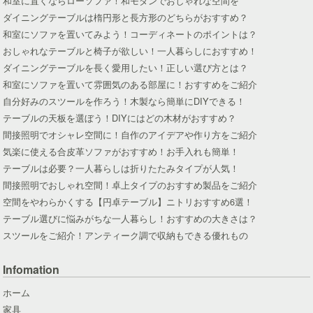
和室に置くならローソファ！和モダンでおしゃれな空間を
ダイニングテーブルは楕円形と長方形のどちらがおすすめ？
和室にソファを置いてみよう！コーディネートのポイントは？
おしゃれなテーブルと椅子が欲しい！一人暮らしにおすすめ！
ダイニングテーブルを長く愛用したい！正しい選び方とは？
和室にソファを置いて雰囲気のある部屋に！おすすめをご紹介
自分好みのスツールを作ろう！木製なら簡単にDIYできる！
テーブルの天板を選ぼう！DIYにはどの木材がおすすめ？
間接照明でオシャレ空間に！自作のアイデアや作り方をご紹介
気楽に使える合皮革ソファがおすすめ！お手入れも簡単！
テーブルは必要？一人暮らしは折りたたみタイプが人気！
間接照明でおしゃれ空間！卓上タイプのおすすめ製品をご紹介
空間をやわらかくする【円卓テーブル】ニトリおすすめ6選！
テーブル選びに悩みがちな一人暮らし！おすすめの大きさは？
スツールをご紹介！アンティーク調で収納もできる優れもの
Infomation
ホーム
家具