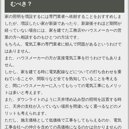
むべき？
家の照明を増設するには専門業者へ依頼することをおすすめしま
したが、増設したい家が新築であったり、新築後それほど期間が
おしゃれな部屋は間接照明を上手に配置！そのコツとは？
経っていない場合には、家を建てた工務店やハウスメーカーの営
業の方へ相談するのもひとつの方法です。
もちろん、電気工事の専門業者に頼んで問題があるというわけで
和室は間接照明と天井照明でおしゃれな空間にできる！
はありません。
また、ハウスメーカーの方が直接電気工事を行うわけでもありま
せん。
玄関は家の顔！間接照明でおしゃれな雰囲気を演出してみよう
しかし、家を建てる時に電気配線などについての打ち合わせを重
ねていることや、間取りなど全てを熟知していることを考える
と、間にハウスメーカーに入ってもらっての電気工事にもメリッ
トは多いと考えます。
リビングを優しく照らす間接照明！LED対応はメリットが多い
また、ダウンライトのように天井埋め込み型の照明を設置する時
に、天井の支柱が入っていない場所を間違いなく選べるなどのメ
リットも考えられます。
リビング照明は「ダウンライト」でおしゃれな空間づくりに！
ただし、施主価格として低価格で工事をしてもらえるのか、電気
工事会社への仲介を含めての高価格になるのかは分かりませんの