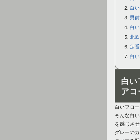
白い
男前
白い
北欧
定番
白い
白い
アコ
白いフロー
そんな白い
を感じさせ
グレーのカ