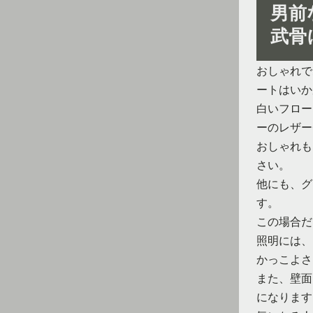
男前
武骨
おしゃれで
ートはいか
白いフロー
ーのレザー
おしゃれも
さい。
他にも、グ
す。
この場合だ
照明には、
かっこよさ
また、壁面
になります