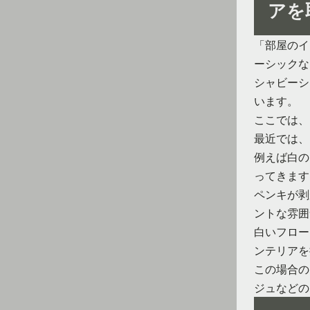
アを
「部屋のイ
ーシックな
シャビーシ
います。
ここでは、
最近では、
例えば白の
ってきます
ペンキが剥
ントな雰囲
白いフロー
ンテリアを
この場合の
ジュなどの