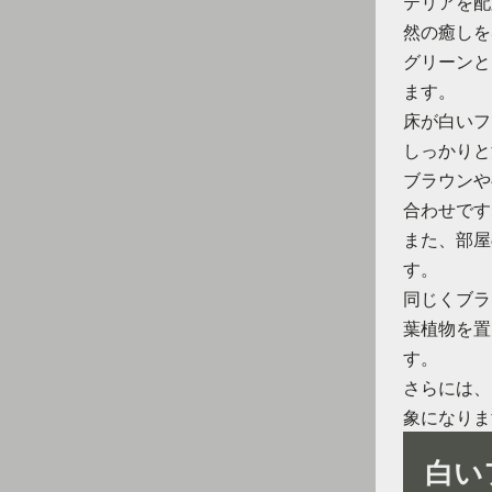
テリアを配
然の癒しを
グリーンと
ます。
床が白いフ
しっかりと
ブラウンや
合わせです
また、部屋
す。
同じくブラ
葉植物を置
す。
さらには、
象になりま
白い