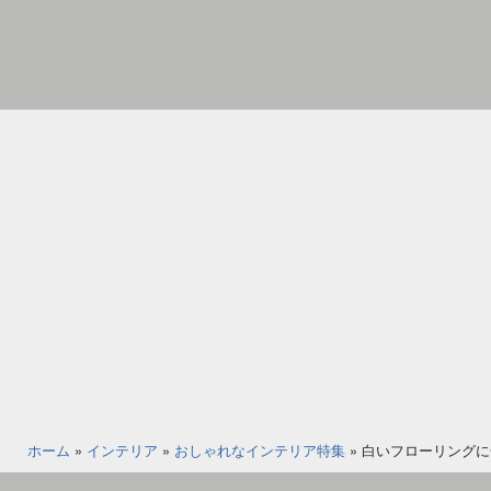
コ
ン
テ
ン
家
ツ
具
へ
イ
ス
ン
キ
テ
ッ
リ
プ
ア
の
図
書
館
ホーム
»
インテリア
»
おしゃれなインテリア特集
»
白いフローリングに