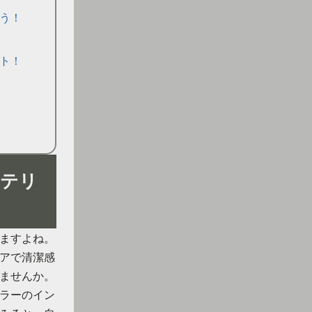
う！
ト！
ンテリ
ますよね。
アで清潔感
ませんか。
ラーのイン