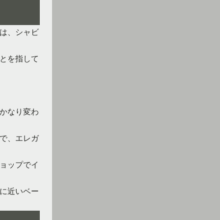
は、シャビ
とを指して
かなり変わ
で、エレガ
ョップでイ
に近いベー