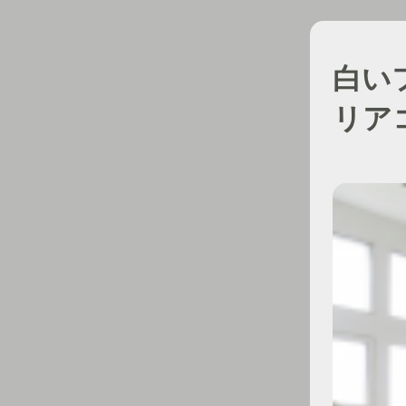
白い
リア