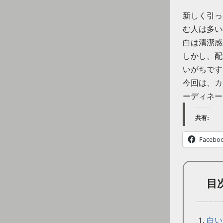
新しく引っ
む人は多い
白は清潔感
しかし、配
いがちです
今回は、カ
ーディネー
共有:
Facebo
目
白い