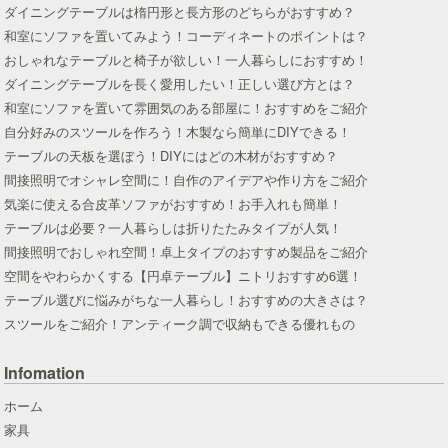
ダイニングテーブルは楕円形と長方形のどちらがおすすめ？
和室にソファを置いてみよう！コーディネートのポイントは？
おしゃれなテーブルと椅子が欲しい！一人暮らしにおすすめ！
ダイニングテーブルを長く愛用したい！正しい選び方とは？
和室にソファを置いて雰囲気のある部屋に！おすすめをご紹介
自分好みのスツールを作ろう！木製なら簡単にDIYできる！
テーブルの天板を選ぼう！DIYにはどの木材がおすすめ？
間接照明でオシャレ空間に！自作のアイデアや作り方をご紹介
気楽に使える合皮革ソファがおすすめ！お手入れも簡単！
テーブルは必要？一人暮らしは折りたたみタイプが人気！
間接照明でおしゃれ空間！卓上タイプのおすすめ製品をご紹介
空間をやわらかくする【円卓テーブル】ニトリおすすめ6選！
テーブル選びに悩みがちな一人暮らし！おすすめの大きさは？
スツールをご紹介！アンティーク調で収納もできる優れもの
Infomation
ホーム
家具