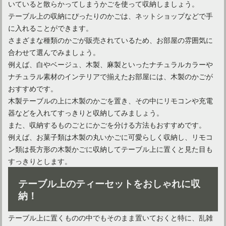
いていると散らかってしまうかごを使って収納しましょう。
テーブル上の収納にぴったりのかごは、ネットショップなどで手
に入れることができます。
さまざまな種類のかごが販売されているため、お部屋の雰囲気に
合わせて選んでみましょう。
例えば、白やベージュ、木製、麻製といったナチュラルカラーや
家具をおしゃれに見せよう！安いアイテムを使ったアレンジ法
ナチュラル素材のインテリアで揃えたお部屋には、木製のかごが
おすすめです。
木製テーブルの上に木製のかごを置き、その中にリモコンや充電
器などを入れてすっきりと収納してみましょう。
また、収納するものごとにかごを分ける方法もおすすめです。
例えば、お菓子類は木製の丸いかごに可愛らしく収納し、リモコ
ン類は長方形の木製かごに収納してテーブル上に置くと見た目も
すっきりとします。
テーブル上のティーセットをおしゃれに収
納！
ガーデンチェア選びのポイントは？お庭がおしゃれに大変身
テーブル上に置くものの中でもそのまま置いておくと特に、乱雑