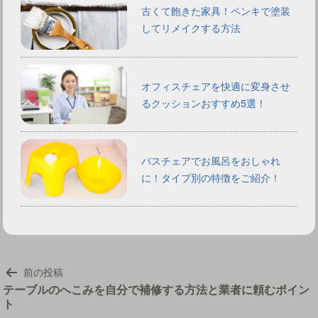
古くて飽きた家具！ペンキで塗装
してリメイクする方法
オフィスチェアを快適に変身させ
るクッションおすすめ5選！
バスチェアでお風呂をおしゃれ
に！タイプ別の特徴をご紹介！
投
前の投稿
稿
テーブルのへこみを自分で補修する方法と業者に頼むポイン
ト
ナ