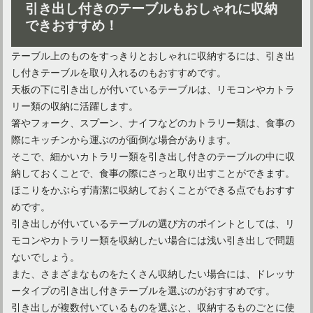
引き出し付きのテーブルもおしゃれに収納
できおすすめ！
テーブル上のものをすっきりとおしゃれに収納するには、引き出
IKEAで買える！部屋を彩るおすすめのおしゃれ家具！
し付きテーブルを取り入れるのもおすすめです。
天板の下に引き出しが付いているテーブルは、リモコンやカトラ
リー類の収納に活躍します。
箸やフォーク、スプーン、ナイフなどのカトラリー類は、食事の
際にキッチンから運ぶのが面倒な場合があります。
そこで、細かいカトラリー類を引き出し付きのテーブルの中に収
納しておくことで、食事の際にさっと取り出すことができます。
ほこりをかぶらず清潔に収納しておくことができる点でもおすす
めです。
引き出しが付いているテーブルの選び方のポイントとしては、リ
モコンやカトラリー類を収納したい場合には浅い引き出しで問題
ないでしょう。
キッズチェアを取り入れて素敵な空間を！おしゃれな商品紹介
また、さまざまなものをたくさん収納したい場合には、ドレッサ
ータイプの引き出し付きテーブルを選ぶのがおすすめです。
引き出しが複数付いているものを選ぶと、収納するものごとに使