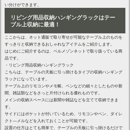
い分けができます。
リビング用品収納ハンギングラックはテー
ブル上収納に最適！
ここからは、ネット通販で取り寄せが可能なテーブル上のものを
すっきりと収納できるおしゃれなアイテムをご紹介します。
はじめにご紹介するのは、ベルメゾンネットで取り扱っている商
品です。
リビングチェアを置いておしゃれでくつろげる空間作りを！
・リビング用品収納ハンギングラック
こちらは、テーブルの天板に引っ掛けるタイプの収納ハンギング
ラックになっています。
バスチェアでお風呂をおしゃれに！タイプ別の特徴をご紹介！
テーブル上のリモコンやメモ帳、ペンなどの細々としたものや新
聞、雑誌類などをさっと片付けられる優れものです。
メインの収納スペースには新聞や雑誌などを立てて収納できま
オフィスチェアを快適に変身させるクッションおすすめ5選！
す。
サイドにはポケットが付いているため、リモコンやペン、ダイレ
クト―メルなどを入れておくことが可能です。
設置の仕方はとても簡単で、テーブルの天板に引っ掛けるだけで
古くて飽きた家具！ペンキで塗装してリメイクする方法