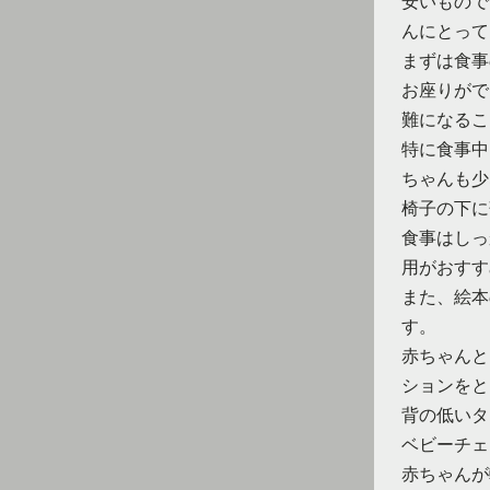
安いもので
んにとって
まずは食事
お座りがで
難になるこ
特に食事中
ちゃんも少
椅子の下に
食事はしっ
用がおすす
また、絵本
す。
赤ちゃんと
ションをと
背の低いタ
ベビーチェ
赤ちゃんが