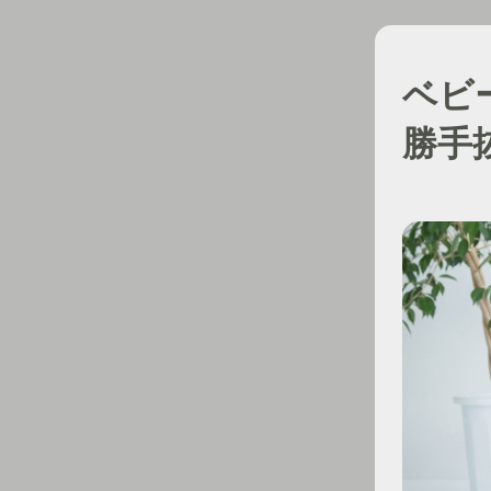
ベビ
勝手