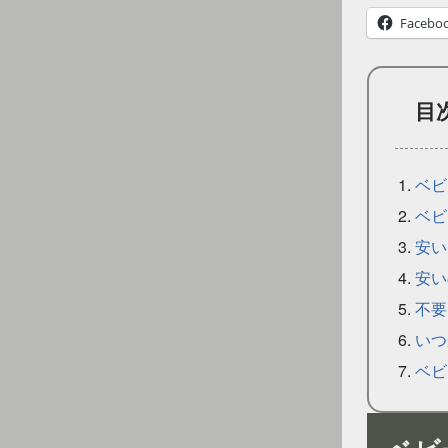
Facebo
目
ベビ
ベビ
安い
安い
不要
いつ
ベビ