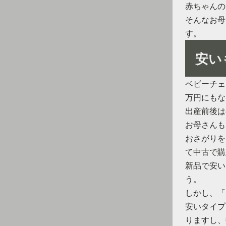
赤ちゃんの
そんなお母
す。
安い
ベビーチェ
万円にもな
出産前後は
お母さんも
おさがりを
て中古で購
新品で安い
う。
しかし、「
安いタイプ
りますし、