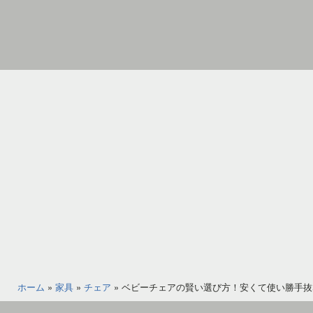
コ
ン
テ
ン
家
ツ
具
へ
イ
ス
ン
キ
テ
ッ
リ
プ
ア
の
図
書
館
ホーム
»
家具
»
チェア
»
ベビーチェアの賢い選び方！安くて使い勝手抜