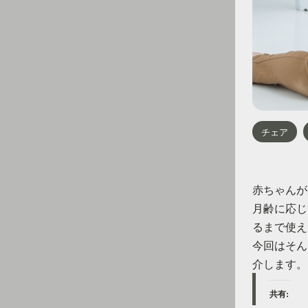
チェア
赤ちゃんが
月齢に応じ
るまで使え
今回はそん
介します。
共有: