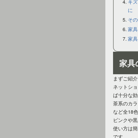
キズ
に
その
家具
家具
家具
まずご紹介
ネットショ
ば十分な効
茶系のカラ
など全18
ピンクや黒
使い方は簡
です。