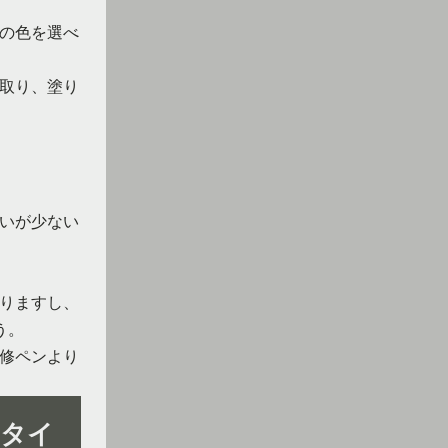
の色を選べ
取り、塗り
いが少ない
りますし、
う。
修ペンより
ータイ