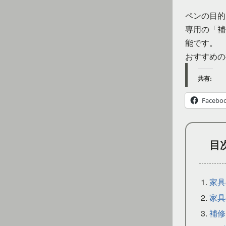
ペンの目的
専用の「補
能です。
おすすめの
共有:
Facebo
目
家具
家具
補修