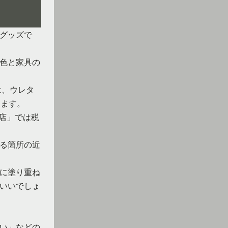
グッズで
色と家具の
は、ウレタ
ります。
！店」では税
る箇所の近
に塗り重ね
いいでしょ
い」などの