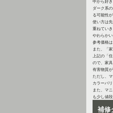
中から好き
ダーク系の
る可能性が
使い方は先
重ねていき
やわらかい
参考価格は
また、「家
上記の「住
ので、家具
有害物質が
ただし、マ
カラーバリ
また、マニ
も少し値段
補修