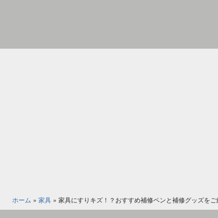
コ
ン
テ
ン
家
ツ
具
へ
イ
ス
ン
キ
テ
ッ
リ
プ
ア
の
図
書
館
ホーム
»
家具
»
家具にすりキズ！？おすすめ補修ペンと補修グッズをご