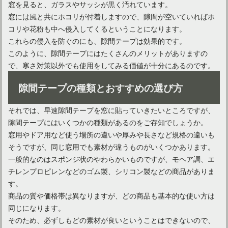
窓を見ると、ガラスやサッシが黒く汚れています。
窓には風と共にホコリが付着しますので、隙間が空いていればホ
コリや花粉も中へ侵入してくるということになります。
これらの侵入を防ぐのにも、隙間テープは効果的です。
このように、隙間テープにはたくさんのメリットがありますの
自分好みのスツールを作ろう！木製なら簡単にDIYできる！
で、寒さ対策以外でも使用をしてみる価値が十分にあるのです。
隙間テープの種類とおすすめの選び方
それでは、早速隙間テープを窓に貼っていきたいところですが、
隙間テープにはいくつかの種類があるのをご存知でしょうか。
窓用やドア用など使う場所の違いや厚みや長さなど規格の違いも
そうですが、同じ窓用でも素材が違うものがいくつかあります。
一般的なのはスポンジ状のやわらかいものですが、モヘア調、エ
チレンプロピレンなどのゴム製、シリコン製などの商品がありま
す。
商品の質や価格帯は異なりますが、どの商品も基本的な使い方は
テーブルの天板を選ぼう！DIYにはどの木材がおすすめ？
同じになります。
そのため、必ずしもどの素材が良いということはできないので、