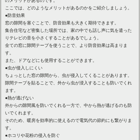
ここでは、どのようなメリットがあるのかをご紹介しましょう。
●防音効果
窓の隙間を塞ぐことで、防音効果も大きく期待できます。
集合住宅など密集した場所では、家の中でも話し声に気を遣った
りテレビの音を小さくすることがあるでしょう。
全ての窓に隙間テープを使うことで、より防音効果は高まりま
す。
また、ドアなどにも使用することができます。
●虫が侵入しにくい
ちょっとした窓の隙間から、虫が侵入してくることがあります。
隙間テープを貼ることで、外から虫が浸入することも防いでくれ
和室にソファを置いて雰囲気のある部屋に！おすすめをご紹介
ます。
●熱が逃げない
外からの隙間風を防いでくれる一方で、中から熱が逃げるのも防
いでくれます。
そのため、暖房を効率的に使えるので電気代の節約にも繋がりま
す。
●ホコリや花粉の侵入を防ぐ