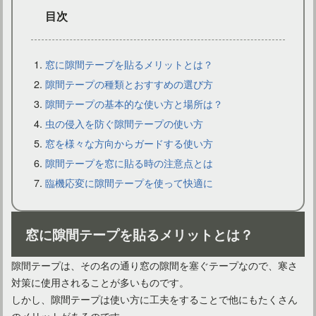
目次
窓に隙間テープを貼るメリットとは？
隙間テープの種類とおすすめの選び方
隙間テープの基本的な使い方と場所は？
おしゃれなテーブルと椅子が欲しい！一人暮らしにおすすめ！
虫の侵入を防ぐ隙間テープの使い方
窓を様々な方向からガードする使い方
隙間テープを窓に貼る時の注意点とは
臨機応変に隙間テープを使って快適に
窓に隙間テープを貼るメリットとは？
隙間テープは、その名の通り窓の隙間を塞ぐテープなので、寒さ
対策に使用されることが多いものです。
しかし、隙間テープは使い方に工夫をすることで他にもたくさん
ダイニングテーブルを長く愛用したい！正しい選び方とは？
のメリットがあるのです。