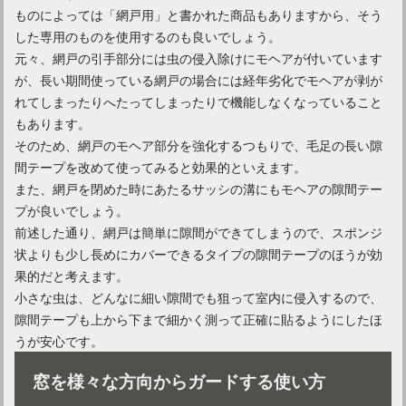
ものによっては「網戸用」と書かれた商品もありますから、そう
した専用のものを使用するのも良いでしょう。
元々、網戸の引手部分には虫の侵入除けにモヘアが付いています
が、長い期間使っている網戸の場合には経年劣化でモヘアが剥が
れてしまったりへたってしまったりで機能しなくなっていること
もあります。
そのため、網戸のモヘア部分を強化するつもりで、毛足の長い隙
間テープを改めて使ってみると効果的といえます。
また、網戸を閉めた時にあたるサッシの溝にもモヘアの隙間テー
プが良いでしょう。
前述した通り、網戸は簡単に隙間ができてしまうので、スポンジ
状よりも少し長めにカバーできるタイプの隙間テープのほうが効
果的だと考えます。
小さな虫は、どんなに細い隙間でも狙って室内に侵入するので、
隙間テープも上から下まで細かく測って正確に貼るようにしたほ
うが安心です。
窓を様々な方向からガードする使い方