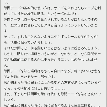
う。
隙間テープの基本的な使い方は、サイズを合わせたらテープを剥
がして貼りたい場所に貼る、という一点のみです。
テーブルは必要？一人暮らしは折りたたみタイプが人気！
隙間テープはロール状で販売されていることがほとんどですの
で、窓の長さに合わせてピタリと合うようにカットしていきま
す。
そして、ずれることのないように少しずつシールを剥がしなが
ら、慎重に貼っていきましょう。
それだけ聞くと、何も難しいことはないように感じるでしょう。
しかし、貼りたい場所というのがどこなのか、どこなら隙間テー
プが効果的に使えるのかは中々分かりにくいものかもしれませ
ん。
隙間テープを貼る場所はもちろん自由ですが、特に多いのは窓を
閉めた時に当たるサッシ部分です。
窓が閉まった時に完全にぶつかる場所の左右が溝になっています
空間をやわらかくする【円卓テーブル】ニトリおすすめ6選！
から、その溝部分に貼ると良いでしょう。
また、下からの隙間風対策には桟にも隙間テープを貼ると良いで
しょう。
テーブル選びに悩みがちな一人暮らし！おすすめの大きさは？
窓が完全に閉まった時に、窓に密着するような位置に貼ると、よ