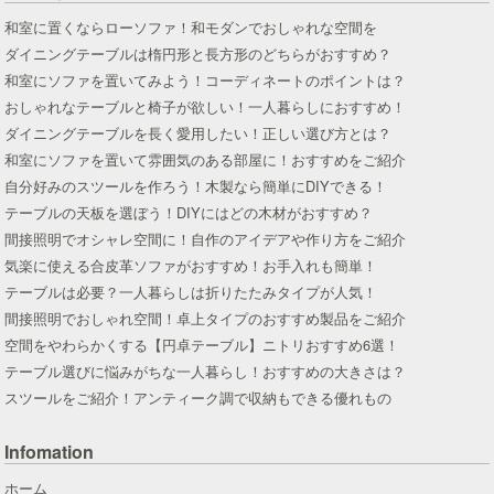
和室に置くならローソファ！和モダンでおしゃれな空間を
ダイニングテーブルは楕円形と長方形のどちらがおすすめ？
和室にソファを置いてみよう！コーディネートのポイントは？
おしゃれなテーブルと椅子が欲しい！一人暮らしにおすすめ！
ダイニングテーブルを長く愛用したい！正しい選び方とは？
和室にソファを置いて雰囲気のある部屋に！おすすめをご紹介
自分好みのスツールを作ろう！木製なら簡単にDIYできる！
テーブルの天板を選ぼう！DIYにはどの木材がおすすめ？
間接照明でオシャレ空間に！自作のアイデアや作り方をご紹介
気楽に使える合皮革ソファがおすすめ！お手入れも簡単！
テーブルは必要？一人暮らしは折りたたみタイプが人気！
間接照明でおしゃれ空間！卓上タイプのおすすめ製品をご紹介
空間をやわらかくする【円卓テーブル】ニトリおすすめ6選！
テーブル選びに悩みがちな一人暮らし！おすすめの大きさは？
スツールをご紹介！アンティーク調で収納もできる優れもの
Infomation
ホーム