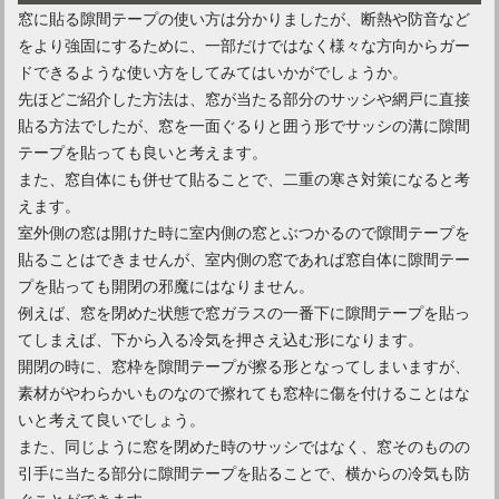
窓に貼る隙間テープの使い方は分かりましたが、断熱や防音など
をより強固にするために、一部だけではなく様々な方向からガー
ドできるような使い方をしてみてはいかがでしょうか。
先ほどご紹介した方法は、窓が当たる部分のサッシや網戸に直接
貼る方法でしたが、窓を一面ぐるりと囲う形でサッシの溝に隙間
テープを貼っても良いと考えます。
また、窓自体にも併せて貼ることで、二重の寒さ対策になると考
えます。
室外側の窓は開けた時に室内側の窓とぶつかるので隙間テープを
貼ることはできませんが、室内側の窓であれば窓自体に隙間テー
プを貼っても開閉の邪魔にはなりません。
例えば、窓を閉めた状態で窓ガラスの一番下に隙間テープを貼っ
てしまえば、下から入る冷気を押さえ込む形になります。
開閉の時に、窓枠を隙間テープが擦る形となってしまいますが、
素材がやわらかいものなので擦れても窓枠に傷を付けることはな
いと考えて良いでしょう。
また、同じように窓を閉めた時のサッシではなく、窓そのものの
引手に当たる部分に隙間テープを貼ることで、横からの冷気も防
ぐことができます。