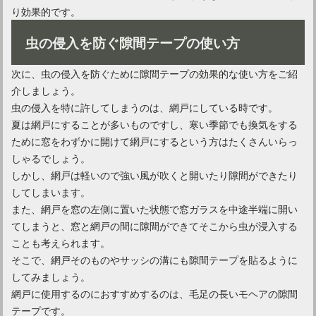
り効果的です。
スツールをご紹介！アンティーク調で収納もできる優れもの
虫の侵入を防ぐ隙間テープの使い方
次に、虫の侵入を防ぐために隙間テープの効果的な使い方をご紹
介しましょう。
ゆったりくつろげる！一人暮らしには一人用ソファベッドが◎
虫の侵入を特に許してしまうのは、網戸にしている時です。
夏は網戸にすることが多いものですし、寒い季節でも換気をする
ために窓をわずかに開けて網戸にするという方はたくさんいらっ
コンパクトな座椅子？ゆったりソファ？一人暮らしを快適に！
しゃるでしょう。
しかし、網戸は軽いので強い風が吹くと開いたり隙間ができたり
してしまいます。
また、網戸を窓の左側に置いた状態で窓ガラスを中途半端に開い
てしまうと、窓と網戸の間に隙間ができてそこから虫が浸入する
ことも考えられます。
そこで、網戸そのものやサッシの溝にも隙間テープを貼るように
してみましょう。
網戸に使用するのにおすすめするのは、毛足の長いモヘアの隙間
テープです。