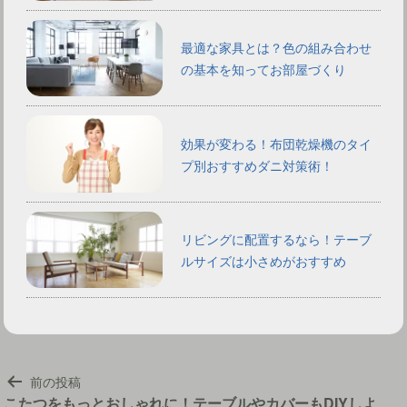
最適な家具とは？色の組み合わせ
の基本を知ってお部屋づくり
効果が変わる！布団乾燥機のタイ
プ別おすすめダニ対策術！
リビングに配置するなら！テーブ
ルサイズは小さめがおすすめ
投
前の投稿
稿
こたつをもっとおしゃれに！テーブルやカバーもDIYしよ