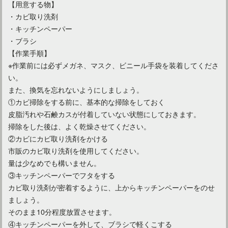
【用意する物】
・カビ取り洗剤
・キッチンペーパー
・ブラシ
【作業手順】
※作業前には必ずメガネ、マスク、ビニール手袋を装着してくださ
い。
また、換気を忘れないようにしましょう。
①カビ掃除をする前に、基本的な掃除をしておく
皮脂汚れや石鹸カスが付着していない状態にしておきます。
ユニットバスの設置！サイズや高さで注意すべきポイントは？
掃除をした後は、よく乾燥させてください。
②カビにカビ取り洗剤をかける
市販のカビ取り洗剤を使用してください。
量は少なめでも構いません。
③キッチンペーパーでフタをする
カビ取り洗剤が密着するように、上からキッチンペーパーをのせ
ましょう。
そのまま10分程度放置させます。
④キッチンペーパーを外して、ブラシで軽くこする