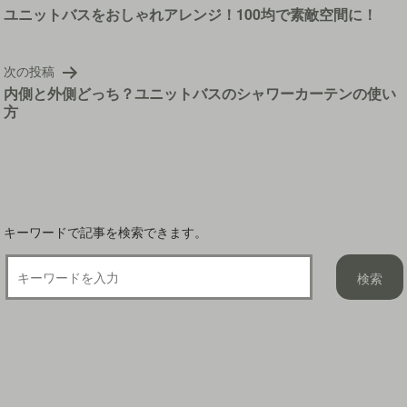
稿
ユニットバスをおしゃれアレンジ！100均で素敵空間に！
ナ
ビ
次の投稿
ゲ
内側と外側どっち？ユニットバスのシャワーカーテンの使い
ー
方
シ
ョ
ン
キーワードで記事を検索できます。