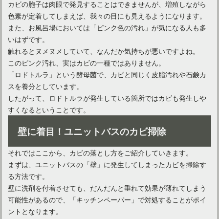
カビの胞子は肉眼で発見することはできませんが、増殖しながら
色素が定着してしまえば、我々の目にも見えるようになります。
また、お風呂場においては「ピンク色の汚れ」が気になる人も多
いはずです。
触れるとヌメヌメしていて、なんだか気持ちが悪いですよね。
ユニットバスが寒い！天井や床に断熱材が使用されていない？
このピンク汚れ、実はカビの一種ではありません。
「ロドトルラ」という酵母菌で、カビと同じく皮脂汚れや石鹸カ
スを養分としています。
したがって、ロドトルラが発生している箇所ではカビも発生しや
すくなるということです。
壁に着目！ユニットバスのカビ掃除
それではここから、カビの落とし方をご紹介していきます。
まずは、ユニットバスの「壁」に発生してしまったカビを掃除す
る方法です。
壁に洗剤を付着させても、だんだんと垂れて効果が薄れてしまう
ユニットバスの故障！各部分の修理に必要になる費用は？
可能性があるので、「キッチンペーパー」で対処することがポイ
ントとなります。