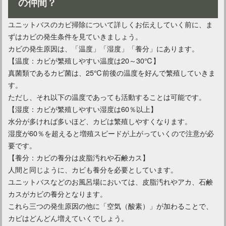
の仲間？
ユニットバスのカビ掃除について詳しくお伝えしていく前に、ま
ずはカビの発生条件を見ていきましょう。
カビの発生原因は、「温度」「湿度」「養分」にあります。
【温度：カビが繁殖しやすい温度は20～30℃】
真菌類であるカビ菌は、25℃前後の温度を好んで繁殖していきま
す。
ただし、それ以下の温度であっても活動することは可能です。
【湿度：カビが繁殖しやすい湿度は60％以上】
水分が多ければ多いほど、カビは繁殖しやすくなります。
湿度が60％を超えると増殖スピードが上がっていくので注意が必
自宅のユニットバスを暖かく！床下断熱があることのメリット
要です。
【養分：カビの養分は皮脂汚れや石鹸カス】
人間と同じように、カビも養分を必要としています。
ユニットバスなどのお風呂場においては、皮脂汚れやアカ、石鹸
カスがカビの養分となります。
これら三つの発生原因の他に「空気（酸素）」が加わることで、
カビはどんどん増えていくでしょう。