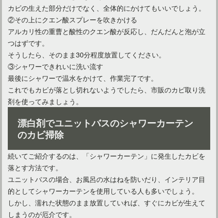
カビの生えた部分だけでなく、全体的にかけてもいいでしょう。
②その上にクエン酸スプレーを吹きかける
ユニットバスの床下で水漏れ発生！緊急時の対応手順は？
アルカリ性の重曹と酸性のクエン酸が反応し、だんだんと泡が立
つはずです。
そうしたら、そのまま30分程度放置してください。
洗面所を造作で！おしゃれな満足のいく空間にするポイント
③シャワーできれいに洗い流す
最後にシャワーで温水をかけて、作業完了です。
これでもカビが落とし切れないようでしたら、市販のカビ取り洗
剤を使ってみましょう。
高評価のユニットバスメーカーは？各社の特徴を一覧してみた
漂白剤でユニットバスのシャワーカーテン
のカビ掃除
続いてご紹介するのは、「シャワーカーテン」に発生したカビを
落とす方法です。
ユニットバスの場合、お風呂の水はねを防いだり、インテリア目
的としてシャワーカーテンを使用している人も多いでしょう。
しかし、濡れた状態のまま放置していれば、すぐにカビが生えて
しまうのが厄介です。