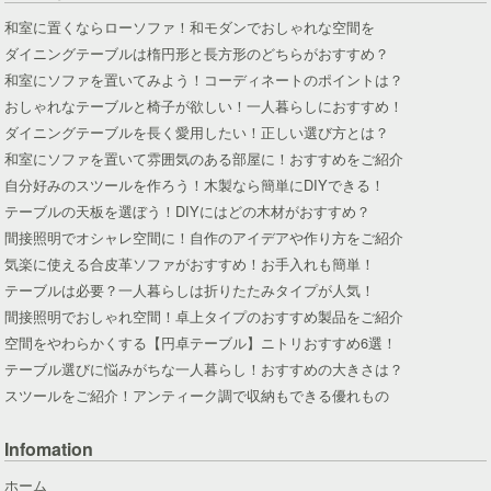
和室に置くならローソファ！和モダンでおしゃれな空間を
ダイニングテーブルは楕円形と長方形のどちらがおすすめ？
和室にソファを置いてみよう！コーディネートのポイントは？
おしゃれなテーブルと椅子が欲しい！一人暮らしにおすすめ！
ダイニングテーブルを長く愛用したい！正しい選び方とは？
和室にソファを置いて雰囲気のある部屋に！おすすめをご紹介
自分好みのスツールを作ろう！木製なら簡単にDIYできる！
テーブルの天板を選ぼう！DIYにはどの木材がおすすめ？
間接照明でオシャレ空間に！自作のアイデアや作り方をご紹介
気楽に使える合皮革ソファがおすすめ！お手入れも簡単！
テーブルは必要？一人暮らしは折りたたみタイプが人気！
間接照明でおしゃれ空間！卓上タイプのおすすめ製品をご紹介
空間をやわらかくする【円卓テーブル】ニトリおすすめ6選！
テーブル選びに悩みがちな一人暮らし！おすすめの大きさは？
スツールをご紹介！アンティーク調で収納もできる優れもの
Infomation
ホーム