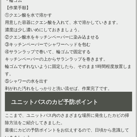
【作業手順】
①クエン酸を水で溶かす
用意した容器にクエン酸を入れて、水で溶かしていきます。
濃度は少し濃いめにしておきましょう。
②クエン酸水をキッチンペーパーに染み込ませる
③キッチンペーパーでシャワーヘッドを包む
④サランラップで巻いて、輪ゴムで固定する
キッチンペーパーの上からサランラップを巻きます。
輪ゴムでずれないように固定したら、そのまま1時間程度放置しま
す。
⑤シャワーの水を出す
剥がれた汚れをしっかりと洗い流せば、作業完了です。
ユニットバスのカビ予防ポイント
ここまで、ユニットバス内のさまざまな場所に発生したカビの掃
除方法をご紹介してきました。
最後にカビの予防ポイントをお伝えするので、日頃から意識して
いきましょう。