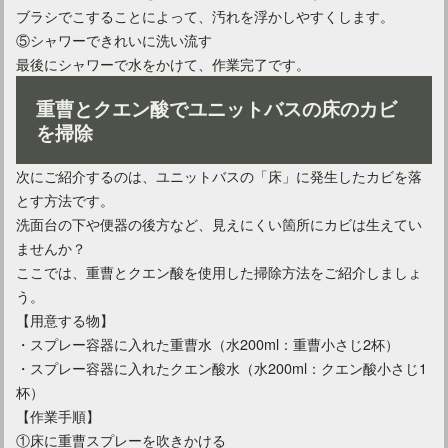
ブラシでこすることによって、汚れを浮かしやすくします。
⑤シャワーできれいに洗い流す
最後にシャワーで水をかけて、作業完了です。
ユニットバスの水漏れ！原因に合わせた対処をしていこう！
重曹とクエン酸でユニットバスの床のカビ
を掃除
次にご紹介するのは、ユニットバスの「床」に発生したカビを落
とす方法です。
洗面台の下や便器の後方など、見えにくい箇所にカビは生えてい
ませんか？
ここでは、重曹とクエン酸を使用した掃除方法をご紹介しましょ
う。
【用意する物】
・スプレー容器に入れた重曹水（水200ml：重曹小さじ2杯）
ユニットバスの排水口の詰まりを予防！パッキンにも注目！
・スプレー容器に入れたクエン酸水（水200ml：クエン酸小さじ1
杯）
【作業手順】
新築の洗面所なら造作の収納を！好きな形の棚でスッキリと
①床に重曹スプレーを吹きかける