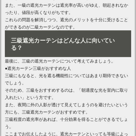
また、一級の遮光カーテンは遮光率が高いがゆえ、朝起きれなか
ワンルームを仕切りカーテンで低コスト＆手軽に仕切ろう！
ったり、値段が高くなりがちです。
これらの問題を解消しつつ、遮光のメリットを十分に受けること
ができるのが二級カーテンなのです。
三級遮光カーテンはどんな人に向いてい
る？
最後に、三級の遮光カーテンについて考えてみましょう。
●遮光カーテン三級がおすすめな人
三級にもなると、光を遮る機能性についてはあまり期待できない
でしょう。
そのため、三級をおすすめするのは、「朝適度な光を室内に取り
入れたい」という方です。
また、夜間に外の人影が透けて見えてしまうのを避けたいという
方にも、三級遮光カーテンがおすすめです。
三級程度の遮光率があれば、十分効果を得ることができるでしょ
う。
ここまでお伝えしたように、遮光カーテンといっても等級によっ