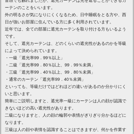
カーテンのサイズは重要！長さが足りないときの対処方法は？
ーテンのことをいいます。
外の明るさが気になりにくくなるため、日中睡眠をとる方や、西
日が強いお部屋に住んでいる方に多く利用されています。
近年では、全ての部屋に遮光カーテンを取り付ける方もいるよう
です。
そして、遮光カーテンは、どのくらいの遮光性があるのかを等級
によって決められています。
・一級「遮光率99．99％以上」
・二級「遮光率99．80％以上、99．99％未満」
・三級「遮光率99．40％以上、99．80％未満」
・通常のカーテン「遮光率99．40％未満」
といっても、等級だけではどれほどの違いがあるのか分かりにく
素敵なカーテンが沢山！おすすめメーカーの特色をご紹介！
いと思います。
簡単にご説明しますと、遮光率一級にカーテンは人の顔が認識で
きないほどの高い遮光性があります。
二級になりますと、人の顔の輪郭や表情がぎりぎり分かるほどに
なります。
三級は人の顔や表情を認識することはできますが、何かを作業す