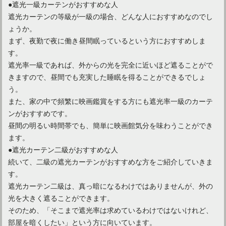
●遮光一級カーテンがおすすめな人
遮光カーテンの等級が一級の場合、どんな人におすすめなのでし
ょうか。
まず、夜勤で夜に働き昼間眠っているという方におすすめしま
断熱カーテンで電気代をお得に！おすすめの断熱カーテン8選
す。
遮光率一級であれば、外からの光を完全に近いほど遮ることがで
きますので、昼間でも充実した睡眠を得ることができるでしょ
初心者さんも安心！カーテンが長いときの簡単なアレンジ方法
う。
また、家の中で頻繁に映画鑑賞をする方にも遮光率一級のカーテ
ンがおすすめです。
カーテンの幅が余る！正しい採寸から対処方法までを徹底解説
昼間の明るい時間帯でも、簡単に映画館気分を味わうことができ
ます。
●遮光カーテン二級がおすすめな人
続いて、二級の遮光カーテンがおすすめな方をご紹介していきま
カーテンを北欧風に！安い価格のおすすめ商品をピックアップ
す。
遮光カーテン二級は、真っ暗になるわけではありませんが、外の
光を大きく遮ることができます。
カーテンを北欧モダンにしてみたい！人気のデザインとは？
そのため、「そこまで遮光率は求めているわけではないけれど、
部屋を暗くしたい」という方に向いています。