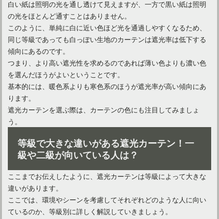
白い紙は照明の光を通し透けて見えますが、一方で黒い紙は照明
の光をほとんど通すことはありません。
このように、単純に白に近い色ほど光を通過しやすくなるため、
同じ等級であっても白っぽい生地のカーテンは遮光率は低下する
傾向にあるのです。
つまり、より高い遮光性を求めるのであれば薄い色よりも濃い色
を選んだほうがよいということです。
基本的には、暖色系よりも寒色系のほうが遮光率が高い傾向にあ
ります。
遮光カーテンを選ぶ際は、カーテンの色にも注目してみましょ
う。
カーテンが風でめくれてしまう！カーテンのめくれ防止方法
等級で大きな違いがある遮光カーテン！一
級や二級が向いている人は？
ここまでお伝えしたように、遮光カーテンは等級によって大きな
違いがあります。
ここでは、環境やシーンを考慮してそれぞれどのような人に向い
ているのか、等級別に詳しく解説していきましょう。