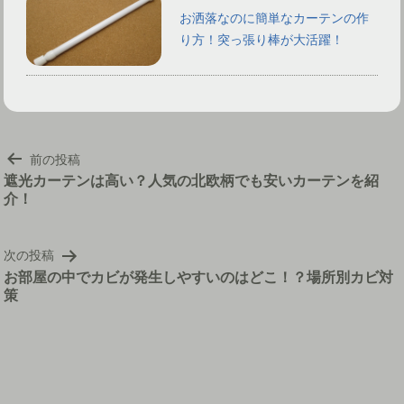
お洒落なのに簡単なカーテンの作
り方！突っ張り棒が大活躍！
投
前の投稿
稿
遮光カーテンは高い？人気の北欧柄でも安いカーテンを紹
介！
ナ
ビ
ゲ
次の投稿
ー
お部屋の中でカビが発生しやすいのはどこ！？場所別カビ対
シ
策
ョ
ン