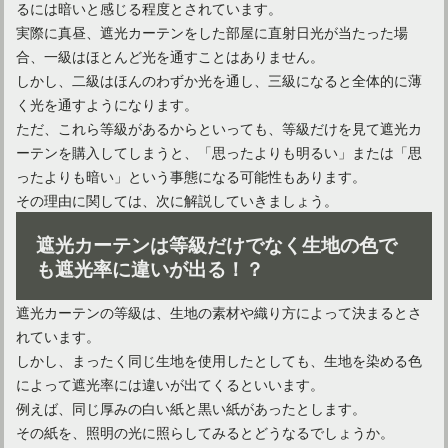
るには暗いと感じる程度とされています。
実際に真昼、遮光カーテンをした部屋に直射日光が当たった場
合、一級はほとんど光を通すことはありません。
しかし、二級はほんのわずか光を通し、三級になると全体的に薄
く光を通すようになります。
ただ、これら等級があるからといっても、等級だけを見て遮光カ
間仕切りカーテンで部屋をオシャレに！おすすめカーテン6選
ーテンを購入してしまうと、「思ったよりも明るい」または「思
ったよりも暗い」という事態になる可能性もあります。
その理由に関しては、次に解説していきましょう。
遮光カーテンは等級だけでなく生地の色で
も遮光率に違いが出る！？
遮光カーテンの等級は、生地の素材や織り方によって決まるとさ
れています。
しかし、まったく同じ生地を使用したとしても、生地を染める色
によって遮光率には違いが出てくるといいます。
例えば、同じ厚みの白い紙と黒い紙があったとします。
カーテンレールの種類！シングルとダブルどちらがおすすめ？
その紙を、照明の光に照らしてみるとどうなるでしょうか。