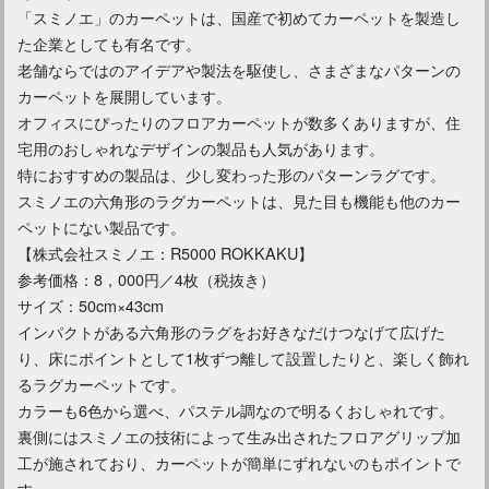
「スミノエ」のカーペットは、国産で初めてカーペットを製造し
た企業としても有名です。
老舗ならではのアイデアや製法を駆使し、さまざまなパターンの
カーペットを展開しています。
オフィスにぴったりのフロアカーペットが数多くありますが、住
宅用のおしゃれなデザインの製品も人気があります。
特におすすめの製品は、少し変わった形のパターンラグです。
スミノエの六角形のラグカーペットは、見た目も機能も他のカー
ペットにない製品です。
【株式会社スミノエ：R5000 ROKKAKU】
参考価格：8，000円／4枚（税抜き）
サイズ：50cm×43cm
インパクトがある六角形のラグをお好きなだけつなげて広げた
り、床にポイントとして1枚ずつ離して設置したりと、楽しく飾れ
るラグカーペットです。
カラーも6色から選べ、パステル調なので明るくおしゃれです。
裏側にはスミノエの技術によって生み出されたフロアグリップ加
工が施されており、カーペットが簡単にずれないのもポイントで
す。