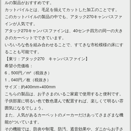
ルの製品がおすすめです。
カットパイルとは、毛足を揃えてカットした加工のことです。
このカットパイルの製品の中でも、アタック270キャンバスファ
インが人気です。
アタック270キャンバスファインは、40センチ四方の同一の大き
さのカーペットでできています。
いろいろな色を組み合わせることで、すてきな市松模様の床にす
ることも可能です。
【東リ：アタック270 キャンバスファイン】
希望小売価格：
6，500円／m²（税抜き）
1，040円／枚（税抜き）
カーペットに緑を選ぶ場合のインテリアコーディネート！
サイズ：約400mm×400mm
こちらの製品は、お子さまのいるご家庭で使用すると便利です。
子供部屋に明るい色で数色選んで配置すれば、楽しくて明るい雰
囲気になるでしょう。
また、人気があるカーペットのメーカーだけあってさまざまな機
能がついています。
その機能では、防炎や制電、防汚、遮音効果や、ダニからお子さ