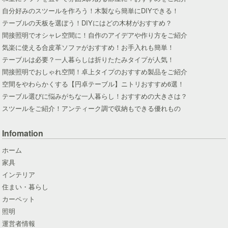
自分好みのスツールを作ろう！木製なら簡単にDIYできる！
テーブルの天板を選ぼう！DIYにはどの木材がおすすめ？
間接照明でオシャレ空間に！自作のアイデアや作り方をご紹介
気楽に使える合皮革ソファがおすすめ！お手入れも簡単！
テーブルは必要？一人暮らしは折りたたみタイプが人気！
間接照明でおしゃれ空間！卓上タイプのおすすめ製品をご紹介
空間をやわらかくする【円卓テーブル】ニトリおすすめ6選！
テーブル選びに悩みがちな一人暮らし！おすすめの大きさは？
スツールをご紹介！アンティーク調で収納もできる優れもの
Infomation
ホーム
家具
インテリア
住まい・暮らし
カーペット
照明
運営者情報