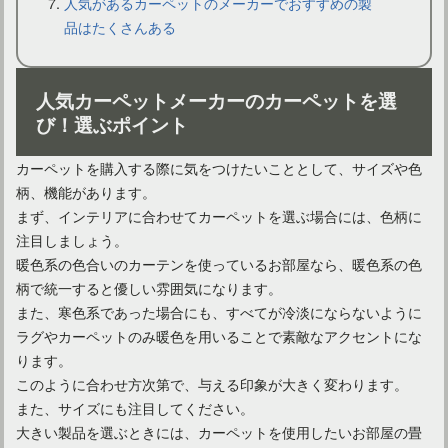
人気があるカーペットのメーカーでおすすめの製
品はたくさんある
カーペットを買い替えたい！色の効果を知って楽しく選ぼう
人気カーペットメーカーのカーペットを選
び！選ぶポイント
カーペットを購入する際に気をつけたいこととして、サイズや色
柄、機能があります。
まず、インテリアに合わせてカーペットを選ぶ場合には、色柄に
注目しましょう。
暖色系の色合いのカーテンを使っているお部屋なら、暖色系の色
柄で統一すると優しい雰囲気になります。
また、寒色系であった場合にも、すべてが冷淡にならないように
カーペットの素材や織り方に注目！繊維にこだわる選び方
ラグやカーペットのみ暖色を用いることで素敵なアクセントにな
ります。
このように合わせ方次第で、与える印象が大きく変わります。
また、サイズにも注目してください。
大きい製品を選ぶときには、カーペットを使用したいお部屋の畳