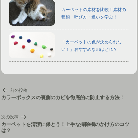
カーペットの素材を比較！素材の
種類・呼び方・違いを学ぶ！
「カーペットの色が決められな
い！」おすすめなのはどれ？
投
前の投稿
稿
カラーボックスの裏側のカビを徹底的に防止する方法！
ナ
ビ
次の投稿
ゲ
カーペットを清潔に保とう！上手な掃除機のかけ方のコツ
ー
は？
シ