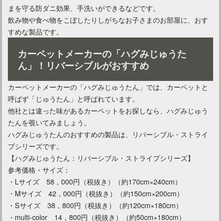
まを守る防ダニ効果、手洗いができるなどです。
飲み物や食べ物をこぼしたりしがちなお子さまのお部屋に、おす
すめな製品です。
カーペットメーカーの「ハグみじゅうた
カーペットにブラウンを選ぶ際のインテリアコーディネート
ん」！リバーシブルがおすすめ
カーペットメーカーの「ハグみじゅうたん」では、カーペットと
カーペットはグリーンカラーがおすすめ！風水的にはどう？
呼ばず「じゅうたん」と呼ばれています。
他社とは違った味があるカーペットをお探しなら、ハグみじゅう
たんを覗いてみましょう。
カーペットの色による選び方のポイントを詳しく解説！
ハグみじゅうたんのおすすめの製品は、リバーシブル・ストライ
プシリーズです。
【ハグみじゅうたん：リバーシブル・ストライプシリーズ】
参考価格・サイズ：
・Lサイズ 58，000円（税抜き）（約170cm×240cm）
・Mサイズ 42，000円（税抜き）（約150cm×200cm）
・Sサイズ 38，800円（税抜き）（約120cm×180cm）
・multi-color 14，800円（税抜き）（約50cm×180cm）