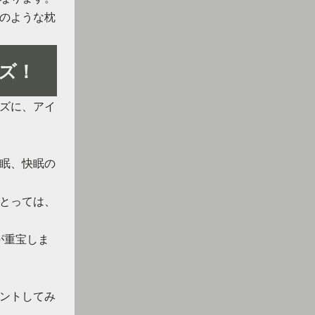
のような枕
ズ！
ズに、アイ
眠、快眠の
とっては、
が重宝しま
ントしてみ