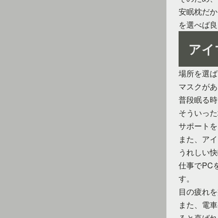
安眠枕だか
を選べば良
アイ
場所を選ば
マスクがあ
普段眠る時
そういった
サポートを
また、アイ
うれしい快
仕事でPC
す。
目の疲れを
また、電車
ると喜ばれ