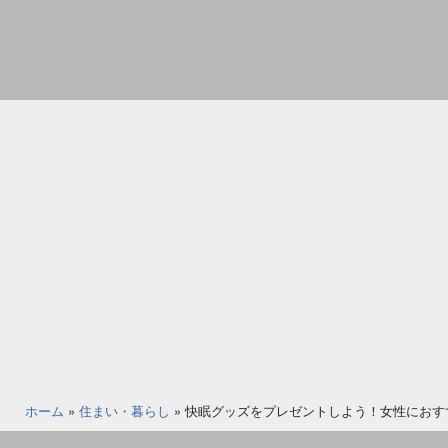
コ
ン
テ
ン
家
ツ
具
へ
イ
ス
ン
キ
テ
ッ
リ
プ
ア
の
図
書
館
ホーム
»
住まい・暮らし
»
快眠グッズをプレゼントしよう！女性におす