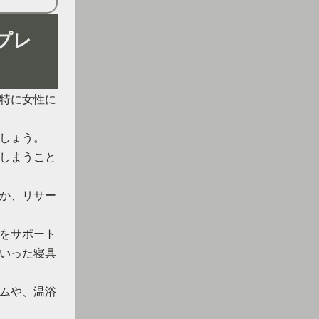
プレ
特に女性に
しょう。
しまうこと
か、リサー
をサポート
いった寝具
ムや、温浴