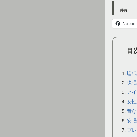
共有:
Facebo
目
睡眠
快眠
アイ
女性
昔な
安眠
プレ