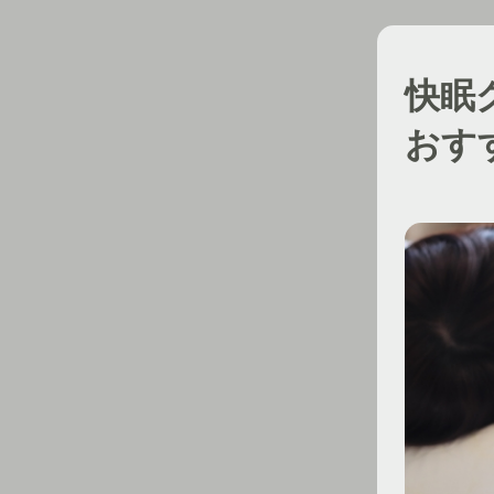
快眠
おす