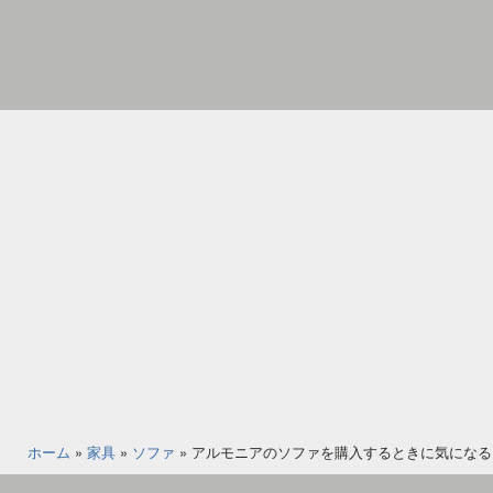
コ
ン
テ
ン
家
ツ
具
へ
イ
ス
ン
キ
テ
ッ
リ
プ
ア
の
図
書
館
ホーム
»
家具
»
ソファ
»
アルモニアのソファを購入するときに気になる