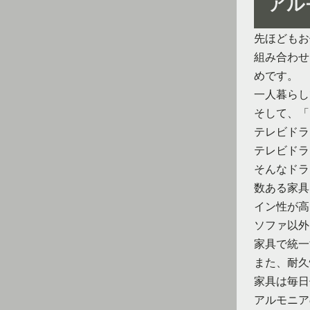
アル
先ほどもお
組み合わせ
めです。
一人暮らし
そして、「
テレビドラ
テレビドラ
そんなドラ
数ある家具
イン性が高
ソファ以外
家具で統一
また、耐久
家具は毎日
アルモニア