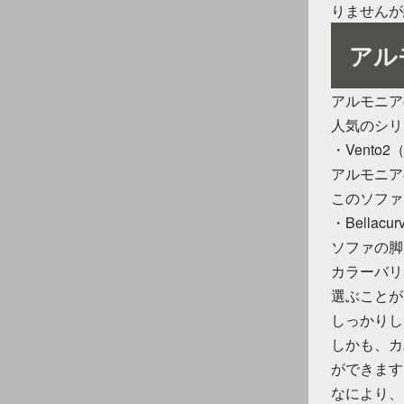
りませんが
アル
アルモニア
人気のシリ
・Vento
アルモニア
このソファ
・Bellac
ソファの脚
カラーバリ
選ぶことが
しっかりし
しかも、カ
ができます
なにより、