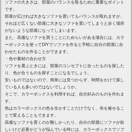
ソファの大きさは、部屋のバランスを取るために重要なポイント
です。
部屋が広ければ大きなソファを置いてもバランスが取れますが、
それほど広くない部屋に大きなソファを置いてしまうと歩く場所
がないような部屋になってしまいます。
また、高価なソファを買うことにためらいがある場合には、カラ
ーボックスを使ってDIYでソファを作ると手軽に自分の部屋に合
コンパクトな座椅子？ゆったりソファ？一人暮らしを快適に！
わせたものを作ることができます。
・色や素材の合わせ方
ソファを選ぶときには、部屋のコンセプトに合ったものを探した
り、色が合うものを探すことになるでしょう。
安いものではないので、簡単には見つからず、時間をかけて探し
ている人も多いのではないでしょうか。
そこで、カラーボックスを利用すれば、自分好みのものを作れま
す。
色はカラーボックスの色を生かすことだけでなく、布を被せるこ
とで変えることもできます。
高価なソファを置くのが難しかったり、自分の部屋にソファが欲
しいけど必要がどうが悩んでいる時には、カラーボックスでソフ