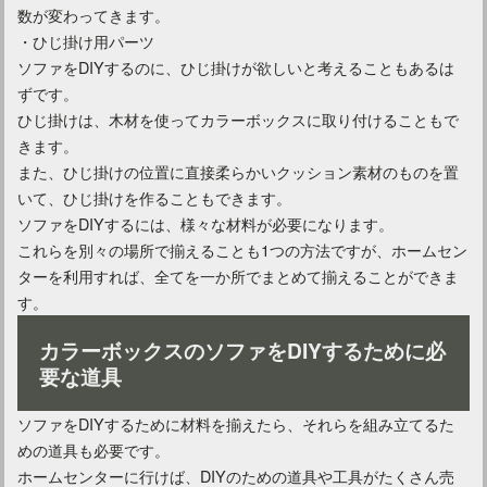
数が変わってきます。
・ひじ掛け用パーツ
ソファをDIYするのに、ひじ掛けが欲しいと考えることもあるは
ずです。
ひじ掛けは、木材を使ってカラーボックスに取り付けることもで
きます。
また、ひじ掛けの位置に直接柔らかいクッション素材のものを置
いて、ひじ掛けを作ることもできます。
ソファをDIYするには、様々な材料が必要になります。
これらを別々の場所で揃えることも1つの方法ですが、ホームセン
ターコイズブルーのソファをインテリアの主役にしよう！
ターを利用すれば、全てを一か所でまとめて揃えることができま
す。
座椅子ソファで心地良いくつろぎを！おすすめの商品をご紹介
カラーボックスのソファをDIYするために必
要な道具
シンプルでおしゃれなソファなら無印良品がおすすめ！
ソファをDIYするために材料を揃えたら、それらを組み立てるた
めの道具も必要です。
ホームセンターに行けば、DIYのための道具や工具がたくさん売