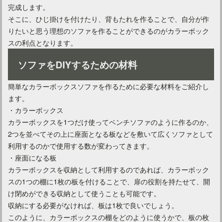
完成します。
そこに、ひじ掛けを付けたり、背もたれを作ることで、自分が作
りたいと思う理想のソファを作ることができるのがカラーボック
スの利点となります。
ワインレッドソファで大人っぽくリビングをコーディネート！
ソファをDIYするための材料
簡単なカラーボックスソファを作るために必要な材料をご紹介し
ます。
・カラーボックス
カラーボックスを1つだけ使ってベンチソファのように作るのか、
2つを並べてその上に座面となる板などを敷いて広くソファとして
利用するのかで使用する数が変わってきます。
・座面になる板
カラーボックスを収納として利用するのであれば、カラーボック
スの1つの棚に1枚の板を付けることで、扉の役割を持たせて、開
け閉めができる収納として使うことも可能です。
おしゃれなカフェ風ダイニングに！ソファダイニングの選び方
収納にする必要がなければ、板は1枚で良いでしょう。
このように、カラーボックスの棚をどのように使うかで、板の枚