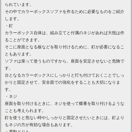
られています。
個性的なソファもおしゃれに！北欧ブルーとイエローの使い方
その中でカラーボックスソファを作るために必要なものをご紹介
します。
・釘
和室にソファを置いてみよう！和モダンインテリアのすすめ
カラーボックス自体は、組み立てと付属のネジがあれば大抵は作
ることができます。
そこに座面となる板などを取り付けるために、釘が必要になるこ
ともあります。
ソファは座って使うものですから、座面を安定させないと危険で
す。
台となるカラーボックスにしっかりと打ち付けておくことでしっ
かりと固定させて、安全面での強化をすることも大切になりま
す。
・ネジ
座面を取り付けるときに、ネジを使って蝶番を取り付けるような
ことも考えられます。
釘を使うと危ない時やしっかりと固定させたいときには、釘より
もネジの方が有効な場合もあります。
・電動ドリル