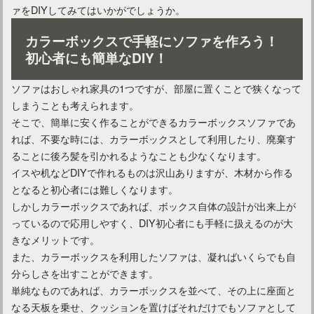
ワンルームにソファを置きたい！ニトリでおすすめの商品は？
ァをDIYしてみてはいかがでしょうか。
カラーボックスで手軽にソファを作ろう！
初心者にも簡単なDIY！
ソファはおしゃれ家具の1つですが、部屋に置くことで狭くなって
しまうことも考えられます。
そこで、簡単に安く作ることができるカラーボックスソファであ
れば、不要な時には、カラーボックスとして利用したり、廃棄す
ることに後ろ髪を引かれるようなことも少なくなります。
イスや机などDIYで作れるものは沢山ありますが、木材から作る
となると初心者には難しくなります。
チェスターフィールドソファ！正しい手入れが美しさを保つ鍵
しかしカラーボックスであれば、ボックス自体の設計が出来上が
っているので応用しやすく、DIY初心者にも手軽に扱えるのが大
きなメリットです。
また、カラーボックスを利用したソファは、凝ればいくらでも自
分らしさを出すことができます。
単純なものであれば、カラーボックスを並べて、その上に座面と
なる天板を乗せ、クッションを置けばそれだけでもソファとして