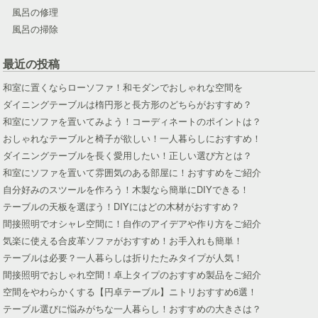
風呂の修理
風呂の掃除
最近の投稿
和室に置くならローソファ！和モダンでおしゃれな空間を
ダイニングテーブルは楕円形と長方形のどちらがおすすめ？
和室にソファを置いてみよう！コーディネートのポイントは？
おしゃれなテーブルと椅子が欲しい！一人暮らしにおすすめ！
ダイニングテーブルを長く愛用したい！正しい選び方とは？
和室にソファを置いて雰囲気のある部屋に！おすすめをご紹介
自分好みのスツールを作ろう！木製なら簡単にDIYできる！
テーブルの天板を選ぼう！DIYにはどの木材がおすすめ？
間接照明でオシャレ空間に！自作のアイデアや作り方をご紹介
気楽に使える合皮革ソファがおすすめ！お手入れも簡単！
テーブルは必要？一人暮らしは折りたたみタイプが人気！
間接照明でおしゃれ空間！卓上タイプのおすすめ製品をご紹介
空間をやわらかくする【円卓テーブル】ニトリおすすめ6選！
テーブル選びに悩みがちな一人暮らし！おすすめの大きさは？